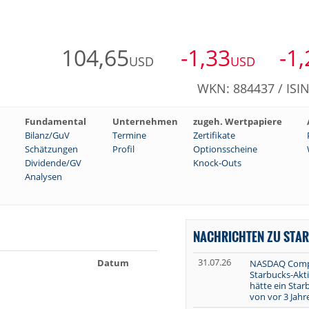
104,65
-1,33
-1
USD
USD
WKN: 884437 / ISI
Fundamental
Unternehmen
zugeh. Wertpapiere
Bilanz/GuV
Termine
Zertifikate
Schätzungen
Profil
Optionsscheine
Dividende/GV
Knock-Outs
Analysen
NACHRICHTEN ZU STAR
31.07.26
Datum
NASDAQ Compo
Starbucks-Akti
hätte ein Sta
von vor 3 Jahr