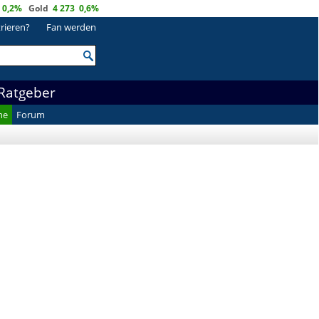
0,2%
Gold
4 273
0,6%
trieren?
Fan werden
Ratgeber
he
Forum