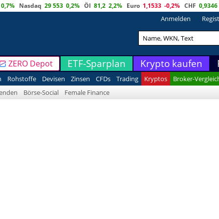
0,7%
Nasdaq
29 553
0,2%
Öl
81,2
2,2%
Euro
1,1533
-0,2%
CHF
0,9346
Anmelden
Regis
ETF-Sparplan
Krypto kaufen
ZERO Depot
n
Rohstoffe
Devisen
Zinsen
CFDs
Trading
Kryptos
Broker-Vergleic
denden
Börse-Social
Female Finance