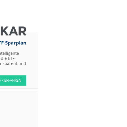
TF-Sparplan
ntelligente
die ETF-
ransparent und
HR ERFAHREN