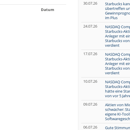
30.07.26
Starbucks kan
übertreffen u
Datum
Gewinnprognos
im Plus
24.07.26
NASDAQ Compo
Starbucks-Akti
Anleger mit e
Starbucks von
verdient
17.07.26
NASDAQ Compo
Starbucks-Akti
Anleger mit e
Starbucks von 
verdient
10.07.26
NASDAQ Compo
Starbucks-Aktie
hätte eine Sta
von vor 5 Jahr
09.07.26
Aktien von Mi
schwächer: St
eigene KI-Too
Softwaregesch
06.07.26
Gute Stimmung