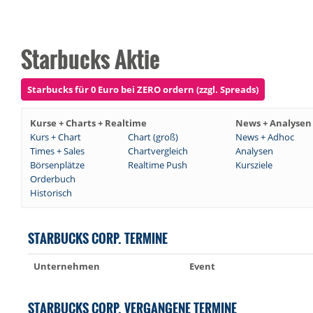
Starbucks Aktie
Starbucks für 0 Euro bei ZERO ordern (zzgl. Spreads)
Kurse + Charts + Realtime
News + Analysen
Kurs + Chart
Chart (groß)
News + Adhoc
Times + Sales
Chartvergleich
Analysen
Börsenplätze
Realtime Push
Kursziele
Orderbuch
Historisch
STARBUCKS CORP. TERMINE
Unternehmen
Event
STARBUCKS CORP. VERGANGENE TERMINE