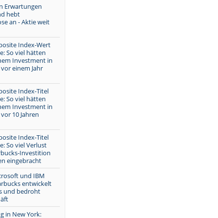
n Erwartungen
nd hebt
e an - Aktie weit
site Index-Wert
e: So viel hätten
inem Investment in
 vor einem Jahr
site Index-Titel
e: So viel hätten
inem Investment in
vor 10 Jahren
site Index-Titel
: So viel Verlust
rbucks-Investition
en eingebracht
crosoft und IBM
arbucks entwickelt
ls und bedroht
äft
 in New York: