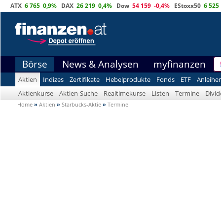
ATX
6 765
0,9%
DAX
26 219
0,4%
Dow
54 159
-0,4%
EStoxx50
6 525
Börse
News & Analysen
myfinanzen
Aktien
Indizes
Zertifikate
Hebelprodukte
Fonds
ETF
Anleihe
Aktienkurse
Aktien-Suche
Realtimekurse
Listen
Termine
Divi
Home
»
Aktien
»
Starbucks-Aktie
»
Termine