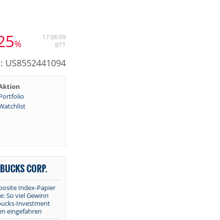
,25
17:08:09
%
BTT
N: US8552441094
Aktion
Portfolio
Watchlist
BUCKS CORP.
site Index-Papier
e: So viel Gewinn
rbucks-Investment
en eingefahren