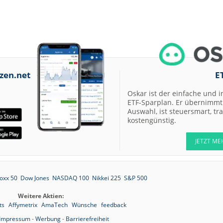
zen.net
E
Oskar ist der einfache und i
ETF-Sparplan. Er übernimmt 
Auswahl, ist steuersmart, t
kostengünstig.
JETZT ME
oxx 50
Dow Jones
NASDAQ 100
Nikkei 225
S&P 500
Weitere Aktien:
ts
Affymetrix
AmaTech
Wünsche
feedback
Impressum
-
Werbung
-
Barrierefreiheit