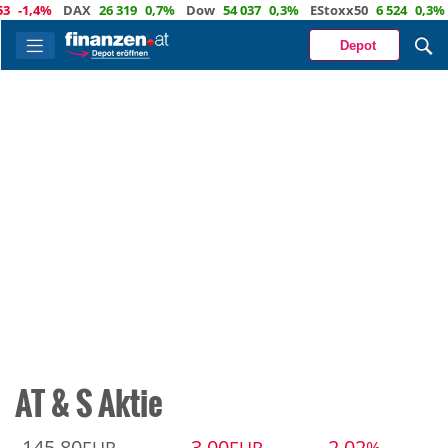
-1,4%
DAX
26 319
0,7%
Dow
54 037
0,3%
EStoxx50
6 524
0,3%
Depot
AT & S Aktie
145,80
-3,00
-2,02