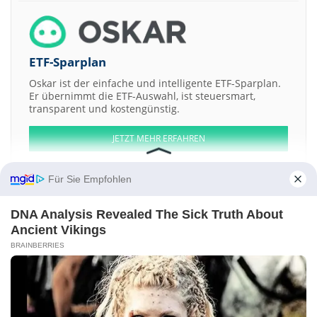
ETF-Sparplan
Oskar ist der einfache und intelligente ETF-Sparplan.
Er übernimmt die ETF-Auswahl, ist steuersmart,
transparent und kostengünstig.
JETZT MEHR ERFAHREN
Für Sie Empfohlen
DNA Analysis Revealed The Sick Truth About
Aktien ATX
DAX
EuroStoxx 50
Dow Jones
NASDAQ 100
Nikkei 225
Ancient Vikings
S&P 500
BRAINBERRIES
Weitere Aktien:
Bertrandt
buch.de internetstores
Cinemedia Film
CTS Eventim
DICOM Group
Kontakt
-
Impressum
-
Werbung
-
Barrierefreiheit