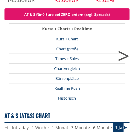
EUR
EUR
%
AT & S für 0 Euro bei ZERO ordern (zzgl. Spreads)
Kurse + Charts + Realtime
Kurs + Chart
>
Chart (groß)
Times + Sales
Chartvergleich
Börsenplätze
Realtime Push
Historisch
AT & S (AT&S) CHART
Intraday
1 Woche
1 Monat
3 Monate
6 Monate
1 Jahr
3 