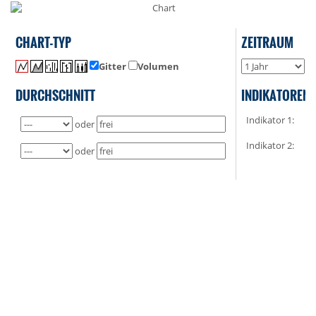
CHART-TYP
ZEITRAUM
Gitter
Volumen
o
DURCHSCHNITT
INDIKATOREN
Indikator 1:
oder
Indikator 2:
oder