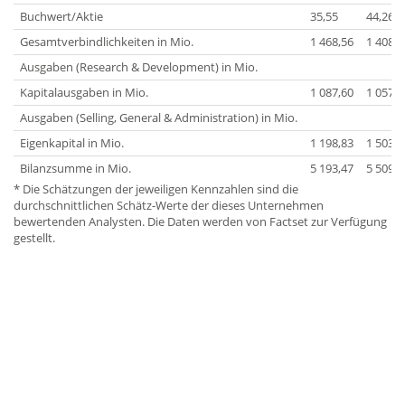
Buchwert/Aktie
35,55
44,26
Gesamtverbindlichkeiten in Mio.
1 468,56
1 408,0
Ausgaben (Research & Development) in Mio.
Kapitalausgaben in Mio.
1 087,60
1 057,6
Ausgaben (Selling, General & Administration) in Mio.
Eigenkapital in Mio.
1 198,83
1 503,0
Bilanzsumme in Mio.
5 193,47
5 509,3
* Die Schätzungen der jeweiligen Kennzahlen sind die
durchschnittlichen Schätz-Werte der dieses Unternehmen
bewertenden Analysten. Die Daten werden von Factset zur Verfügung
gestellt.