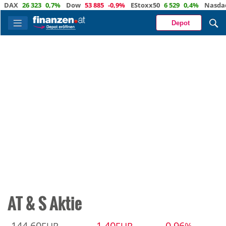
AX
26 323
0,7%
Dow
53 885
-0,9%
EStoxx50
6 529
0,4%
Nasdaq
Depot
AT & S Aktie
144,60
-1,40
-0,96