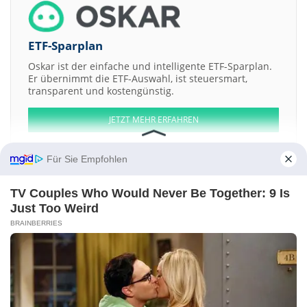
ETF-Sparplan
Oskar ist der einfache und intelligente ETF-Sparplan.
Er übernimmt die ETF-Auswahl, ist steuersmart,
transparent und kostengünstig.
JETZT MEHR ERFAHREN
Für Sie Empfohlen
TV Couples Who Would Never Be Together: 9 Is
Aktien ATX
DAX
EuroStoxx 50
Dow Jones
NASDAQ 100
Nikkei 225
Just Too Weird
S&P 500
BRAINBERRIES
Weitere Aktien:
Bertrandt
buch.de internetstores
Cinemedia Film
CTS Eventim
DICOM Group
Kontakt
-
Impressum
-
Werbung
-
Barrierefreiheit
Sitemap
-
Datenschutz
-
Disclaimer
-
AGB
-
Privatsphäre-Einstellungen