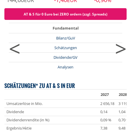
EUR
EUR
%
AT & S für 0 Euro bei ZERO ordern (zzgl. Spreads)
Fundamental
<
>
Bilanz/GuV
Schätzungen
Dividende/GV
Analysen
SCHÄTZUNGEN* ZU AT & S IN EUR
2027
2028
Umsatzerlöse in Mio.
2 656,18
3 119,0
Dividende
0,14
1,04
Dividendenrendite (in %)
0,09 %
0,70 %
Ergebnis/Aktie
7,38
9,48