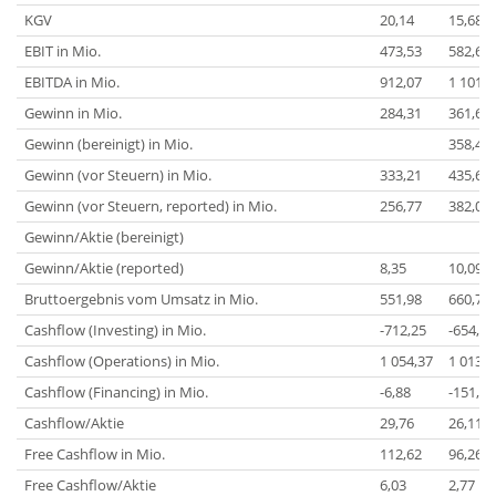
KGV
20,14
15,68
EBIT in Mio.
473,53
582,65
EBITDA in Mio.
912,07
1 101,6
Gewinn in Mio.
284,31
361,69
Gewinn (bereinigt) in Mio.
358,45
Gewinn (vor Steuern) in Mio.
333,21
435,60
Gewinn (vor Steuern, reported) in Mio.
256,77
382,09
Gewinn/Aktie (bereinigt)
Gewinn/Aktie (reported)
8,35
10,09
Bruttoergebnis vom Umsatz in Mio.
551,98
660,71
Cashflow (Investing) in Mio.
-712,25
-654,50
Cashflow (Operations) in Mio.
1 054,37
1 013,9
Cashflow (Financing) in Mio.
-6,88
-151,51
Cashflow/Aktie
29,76
26,11
Free Cashflow in Mio.
112,62
96,26
Free Cashflow/Aktie
6,03
2,77