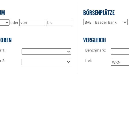
UM
BÖRSENPLÄTZE
oder
TOREN
VERGLEICH
r 1:
Benchmark:
r 2:
frei: