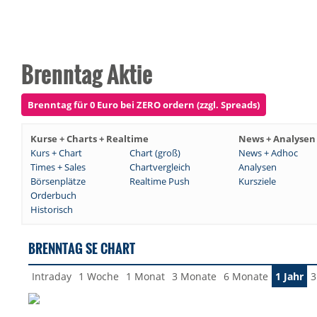
Brenntag Aktie
Brenntag für 0 Euro bei ZERO ordern (zzgl. Spreads)
Kurse + Charts + Realtime
News + Analysen
Kurs + Chart
Chart (groß)
News + Adhoc
Times + Sales
Chartvergleich
Analysen
Börsenplätze
Realtime Push
Kursziele
Orderbuch
Historisch
BRENNTAG SE CHART
Intraday
1 Woche
1 Monat
3 Monate
6 Monate
1 Jahr
3