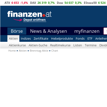
ATX
6 653
-1,4%
DAX
26 319
0,7%
Dow
54 037
0,3%
EStoxx50
6 524
Börse
News & Analysen
myfinanzen
Aktien
Indizes
Zertifikate
Hebelprodukte
Fonds
ETF
Anleihe
Aktienkurse
Aktien-Suche
Realtimekurse
Listen
Termine
Divi
Home
»
Aktien
»
Brenntag-Aktie
»
Chart