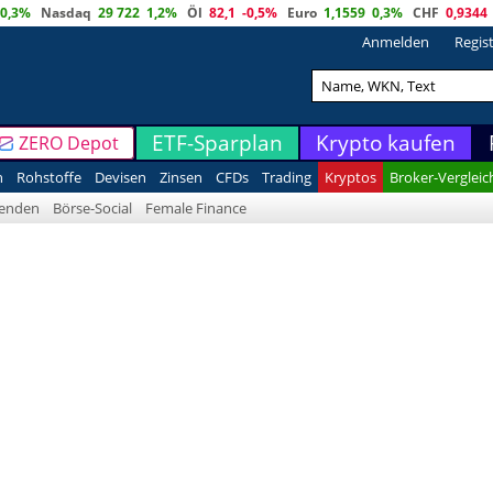
0,3%
Nasdaq
29 722
1,2%
Öl
82,1
-0,5%
Euro
1,1559
0,3%
CHF
0,9344
Anmelden
Regis
ETF-Sparplan
Krypto kaufen
ZERO Depot
n
Rohstoffe
Devisen
Zinsen
CFDs
Trading
Kryptos
Broker-Vergleic
denden
Börse-Social
Female Finance