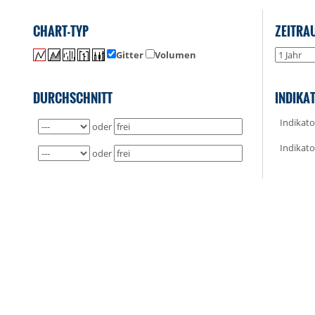
CHART-TYP
ZEITRA
Gitter
Volumen
DURCHSCHNITT
INDIKA
Indikato
oder
Indikato
oder