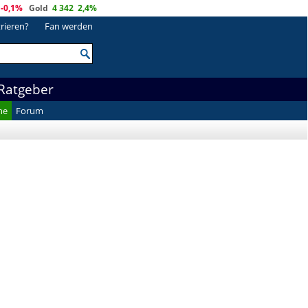
-0,1%
Gold
4 342
2,4%
trieren?
Fan werden
Ratgeber
he
Forum