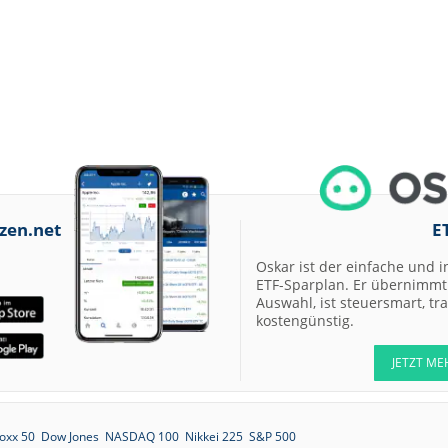
zen.net
E
Oskar ist der einfache und i
ETF-Sparplan. Er übernimmt 
Auswahl, ist steuersmart, t
kostengünstig.
JETZT ME
oxx 50
Dow Jones
NASDAQ 100
Nikkei 225
S&P 500