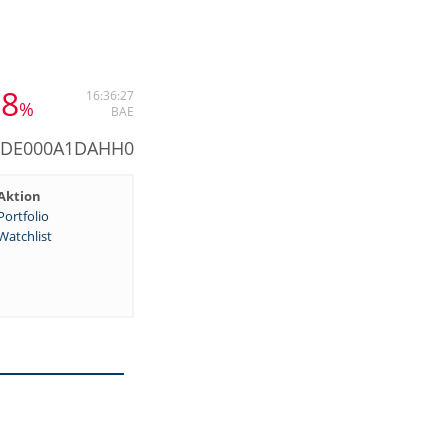
28
16:36:27
%
BAE
: DE000A1DAHH0
Aktion
Portfolio
Watchlist