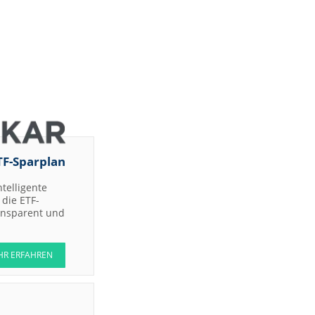
TF-Sparplan
ntelligente
die ETF-
ransparent und
HR ERFAHREN