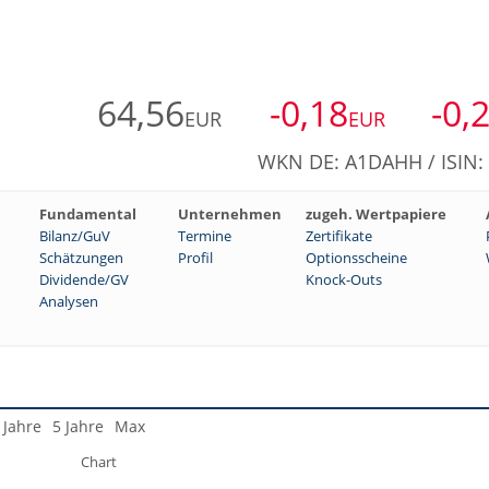
64,56
-0,18
-0,
EUR
EUR
WKN DE: A1DAHH / ISIN
Fundamental
Unternehmen
zugeh. Wertpapiere
Bilanz/GuV
Termine
Zertifikate
Schätzungen
Profil
Optionsscheine
Dividende/GV
Knock-Outs
Analysen
 Jahre
5 Jahre
Max