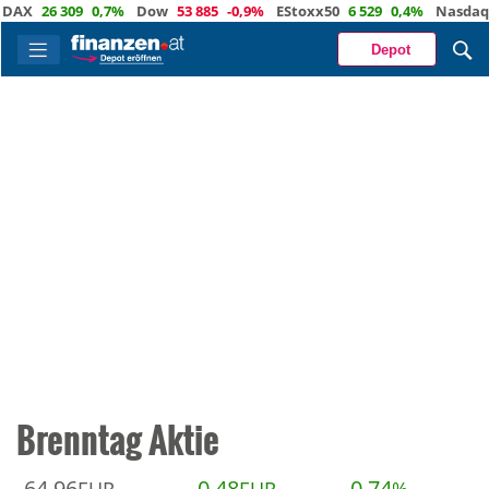
AX
26 309
0,7%
Dow
53 885
-0,9%
EStoxx50
6 529
0,4%
Nasdaq
2
Depot
Brenntag Aktie
64,96
0,48
0,74