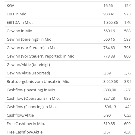
KGV
16,56
15,95
EBIT in Mio.
938,41
973,7
EBITDA in Mio.
1 365,36
1 405,
Gewinn in Mio.
560,16
588,1
Gewinn (bereinigt) in Mio.
560,16
588,1
Gewinn (vor Steuern) in Mio.
764,63
795,2
Gewinn (vor Steuern, reported) in Mio.
778,88
800,4
Gewinn/Aktie (bereinigt)
Gewinn/Aktie (reported)
3,59
3,72
Bruttoergebnis vom Umsatz in Mio.
3 929,68
3 918,
Cashflow (Investing) in Mio.
-309,00
-287,7
Cashflow (Operations) in Mio.
827,28
939,2
Cashflow (Financing) in Mio.
-596,13
-423,1
Cashflow/Aktie
5,90
6,32
Free Cashflow in Mio.
519,85
609,2
Free Cashflow/Aktie
3,57
4,30