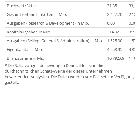
Buchwert/Aktie
31,35
33,14
Gesamtverbindlichkeiten in Mio.
2 427,70
2 126,
Ausgaben (Research & Development) in Mio.
0,00
0,00
Kapitalausgaben in Mio.
314,92
319,0
Ausgaben (Selling, General & Administration) in Mio.
1 525,00
1 578,
Eigenkapital in Mio.
4 558,95
4 836,
Bilanzsumme in Mio.
10 792,69
11 03
* Die Schätzungen der jeweiligen Kennzahlen sind die
durchschnittlichen Schätz-Werte der dieses Unternehmen
bewertenden Analysten. Die Daten werden von Factset zur Verfügung
gestellt.