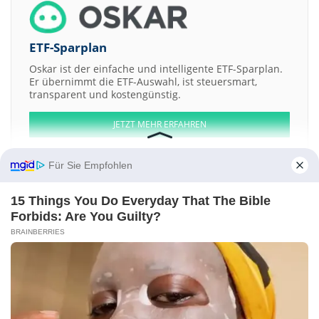
ETF-Sparplan
Oskar ist der einfache und intelligente ETF-Sparplan.
Er übernimmt die ETF-Auswahl, ist steuersmart,
transparent und kostengünstig.
JETZT MEHR ERFAHREN
Für Sie Empfohlen
15 Things You Do Everyday That The Bible
Aktien ATX
DAX
EuroStoxx 50
Dow Jones
NASDAQ 100
Nikkei 225
Forbids: Are You Guilty?
S&P 500
BRAINBERRIES
Weitere Aktien:
HANWHA LIFE INSURANCE
Spectrum Brands
Albena AD
Lead&Zink
Complex JSC
Santander UK
Kontakt
-
Impressum
-
Werbung
-
Barrierefreiheit
Sitemap
-
Datenschutz
-
Disclaimer
-
AGB
-
Privatsphäre-Einstellungen