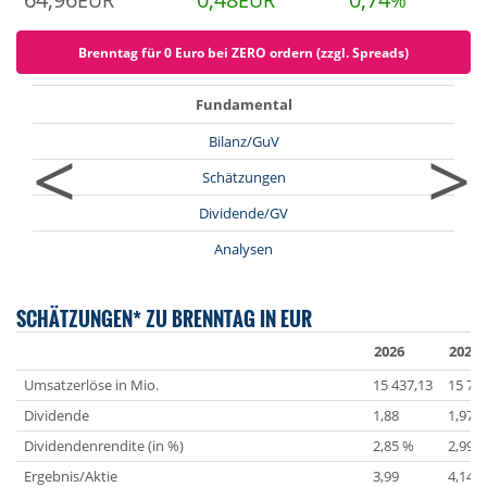
EUR
EUR
%
Brenntag für 0 Euro bei ZERO ordern (zzgl. Spreads)
Fundamental
<
>
Bilanz/GuV
Schätzungen
Dividende/GV
Analysen
SCHÄTZUNGEN* ZU BRENNTAG IN EUR
2026
2027
Umsatzerlöse in Mio.
15 437,13
15 70
Dividende
1,88
1,97
Dividendenrendite (in %)
2,85 %
2,99 
Ergebnis/Aktie
3,99
4,14