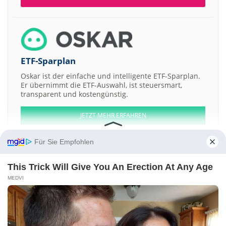
ETF-Sparplan
Oskar ist der einfache und intelligente ETF-Sparplan.
Er übernimmt die ETF-Auswahl, ist steuersmart,
transparent und kostengünstig.
JETZT MEHR ERFAHREN
Für Sie Empfohlen
This Trick Will Give You An Erection At Any Age
Aktien ATX
DAX
EuroStoxx 50
Dow Jones
NASDAQ 100
Nikkei 225
MEDVI
S&P 500
Weitere Aktien:
BNP Paribas
IVAX
PPL Therapeutics
Dusa Pharmaceuticals
NEC
Kontakt
-
Impressum
-
Werbung
-
Barrierefreiheit