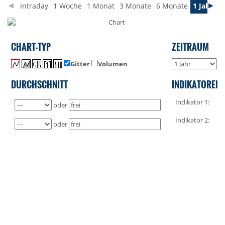
Intraday
1 Woche
1 Monat
3 Monate
6 Monate
1 Jahr
3 
CHART-TYP
ZEITRAUM
Gitter
Volumen
o
DURCHSCHNITT
INDIKATOREN
Indikator 1:
oder
Indikator 2:
oder