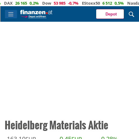
DAX
26 165
0,2%
Dow
53 985
-0,7%
EStoxx50
6 512
0,5%
Nasdaq
Depot
Heidelberg Materials Aktie
163,10
0,45
0,28