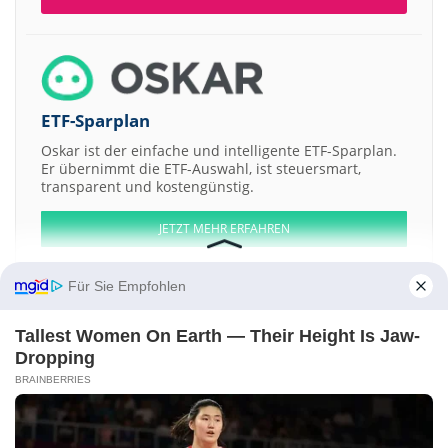
ETF-Sparplan
Oskar ist der einfache und intelligente ETF-Sparplan.
Er übernimmt die ETF-Auswahl, ist steuersmart,
transparent und kostengünstig.
JETZT MEHR ERFAHREN
Für Sie Empfohlen
Tallest Women On Earth — Their Height Is Jaw-
Aktien ATX
DAX
EuroStoxx 50
Dow Jones
NASDAQ 100
Nikkei 225
Dropping
S&P 500
BRAINBERRIES
Weitere Aktien:
Goldman Sachs
Mediaset
Stork
Semotus Solutions
Hennes &
Mauritz AB