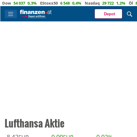
Dow
54 037
0,3%
EStoxx50
6 548
0,4%
Nasdaq
29 722
1,2%
Öl
84,
Depot
Lufthansa Aktie
8,42
0,00
0,02