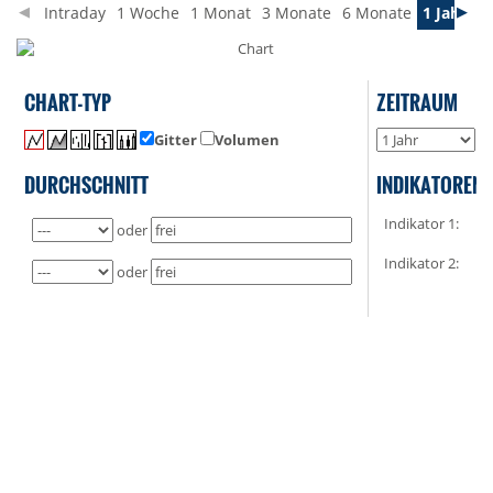
Intraday
1 Woche
1 Monat
3 Monate
6 Monate
1 Jahr
3 
CHART-TYP
ZEITRAUM
Gitter
Volumen
o
DURCHSCHNITT
INDIKATOREN
Indikator 1:
oder
Indikator 2:
oder