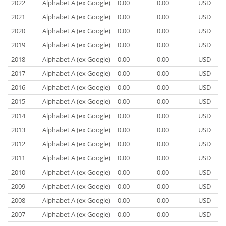
2022
Alphabet A (ex Google)
0.00
0.00
USD
2021
Alphabet A (ex Google)
0.00
0.00
USD
2020
Alphabet A (ex Google)
0.00
0.00
USD
2019
Alphabet A (ex Google)
0.00
0.00
USD
2018
Alphabet A (ex Google)
0.00
0.00
USD
2017
Alphabet A (ex Google)
0.00
0.00
USD
2016
Alphabet A (ex Google)
0.00
0.00
USD
2015
Alphabet A (ex Google)
0.00
0.00
USD
2014
Alphabet A (ex Google)
0.00
0.00
USD
2013
Alphabet A (ex Google)
0.00
0.00
USD
2012
Alphabet A (ex Google)
0.00
0.00
USD
2011
Alphabet A (ex Google)
0.00
0.00
USD
2010
Alphabet A (ex Google)
0.00
0.00
USD
2009
Alphabet A (ex Google)
0.00
0.00
USD
2008
Alphabet A (ex Google)
0.00
0.00
USD
2007
Alphabet A (ex Google)
0.00
0.00
USD