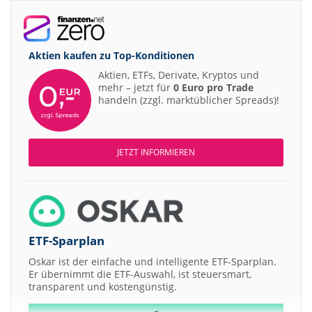
Aktien kaufen zu
Top-Konditionen
Aktien, ETFs, Derivate, Kryptos und
mehr – jetzt für
0 Euro pro Trade
handeln (zzgl. marktüblicher Spreads)!
JETZT INFORMIEREN
ETF-Sparplan
Oskar ist der einfache und intelligente ETF-Sparplan.
Er übernimmt die ETF-Auswahl, ist steuersmart,
transparent und kostengünstig.