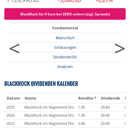
USD
USD
%
BlackRock für 0 Euro bei ZERO ordern (zzgl. Spreads)
Fundamental
<
>
Bilanz/GuV
Schätzungen
Dividende/GV
Analysen
BLACKROCK DIVIDENDEN KALENDER
Datum
Name
Rendite *
Dividende
Wä
2025
BlackRock Inc Registered Shs
1.95
20.84
US
2024
BlackRock Inc Registered Shs
1.99
20.40
US
2023
BlackRock Inc Registered Shs
2.46
20.00
US