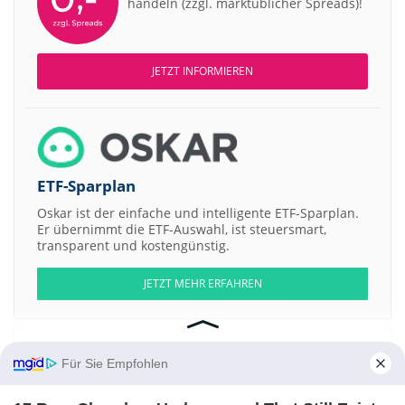
handeln (zzgl. marktüblicher Spreads)!
JETZT INFORMIEREN
ETF-Sparplan
Oskar ist der einfache und intelligente ETF-Sparplan.
Er übernimmt die ETF-Auswahl, ist steuersmart,
transparent und kostengünstig.
JETZT MEHR ERFAHREN
Für Sie Empfohlen
Aktien ATX
DAX
EuroStoxx 50
Dow Jones
NASDAQ 100
Nikkei 225