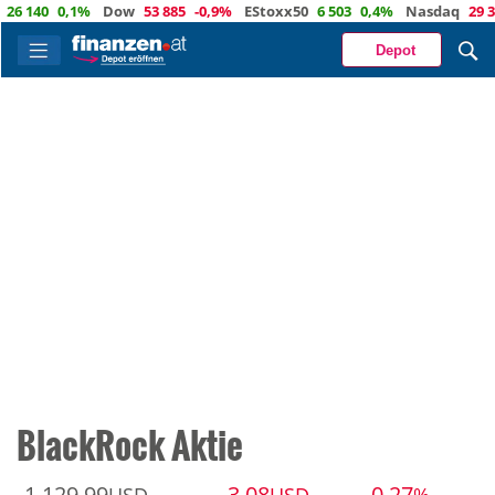
6 140
0,1%
Dow
53 885
-0,9%
EStoxx50
6 503
0,4%
Nasdaq
29 373
Depot
BlackRock Aktie
1 129,99
-3,08
-0,27