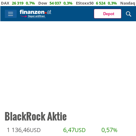
AX
26 319
0,7%
Dow
54 037
0,3%
EStoxx50
6 524
0,3%
Nasdaq
2
Depot
BlackRock Aktie
1 136,46
6,47
0,57
USD
USD
%