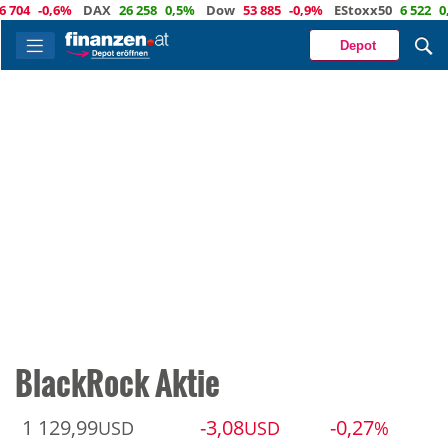
04
-0,6%
DAX
26 258
0,5%
Dow
53 885
-0,9%
EStoxx50
6 522
0,3
Depot
BlackRock Aktie
1 129,99
-3,08
-0,27
USD
USD
%