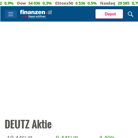
0,9%
Dow
54 036
0,3%
EStoxx50
6 536
0,5%
Nasdaq
29 585
0,7%
Depot
DEUTZ Aktie
10,44
0,44
4,40