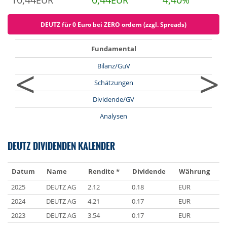
EUR
EUR
%
DEUTZ für 0 Euro bei ZERO ordern (zzgl. Spreads)
Fundamental
<
>
Bilanz/GuV
Schätzungen
Dividende/GV
Analysen
DEUTZ DIVIDENDEN KALENDER
Datum
Name
Rendite *
Dividende
Währung
2025
DEUTZ AG
2.12
0.18
EUR
2024
DEUTZ AG
4.21
0.17
EUR
2023
DEUTZ AG
3.54
0.17
EUR