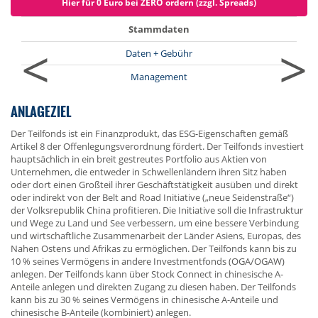
Hier für 0 Euro bei ZERO ordern (zzgl. Spreads)
Stammdaten
<
>
Daten + Gebühr
Management
ANLAGEZIEL
Der Teilfonds ist ein Finanzprodukt, das ESG-Eigenschaften gemäß
Artikel 8 der Offenlegungsverordnung fördert. Der Teilfonds investiert
hauptsächlich in ein breit gestreutes Portfolio aus Aktien von
Unternehmen, die entweder in Schwellenländern ihren Sitz haben
oder dort einen Großteil ihrer Geschäftstätigkeit ausüben und direkt
oder indirekt von der Belt and Road Initiative („neue Seidenstraße“)
der Volksrepublik China profitieren. Die Initiative soll die Infrastruktur
und Wege zu Land und See verbessern, um eine bessere Verbindung
und wirtschaftliche Zusammenarbeit der Länder Asiens, Europas, des
Nahen Ostens und Afrikas zu ermöglichen. Der Teilfonds kann bis zu
10 % seines Vermögens in andere Investmentfonds (OGA/OGAW)
anlegen. Der Teilfonds kann über Stock Connect in chinesische A-
Anteile anlegen und direkten Zugang zu diesen haben. Der Teilfonds
kann bis zu 30 % seines Vermögens in chinesische A-Anteile und
chinesische B-Anteile (kombiniert) anlegen.