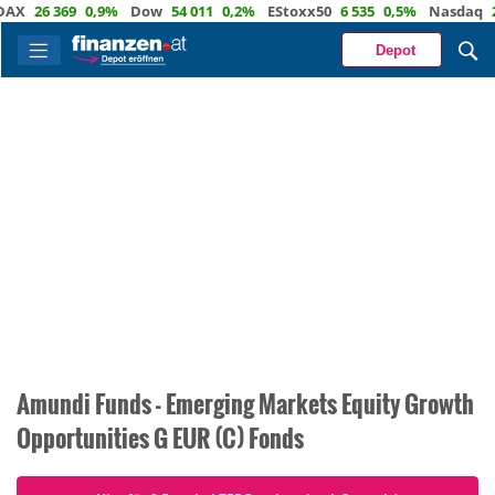
X
26 369
0,9%
Dow
54 011
0,2%
EStoxx50
6 535
0,5%
Nasdaq
29 
Depot
Amundi Funds - Emerging Markets Equity Growth
Opportunities G EUR (C) Fonds