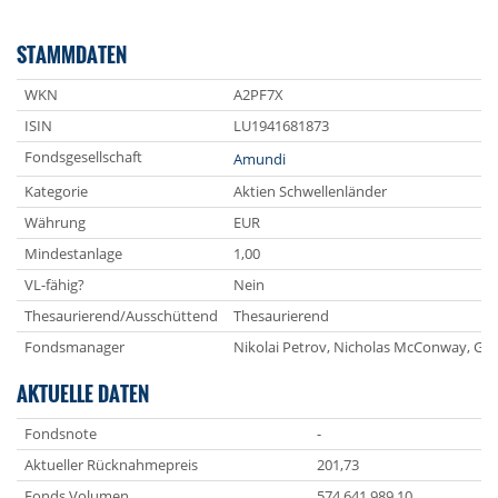
STAMMDATEN
WKN
A2PF7X
ISIN
LU1941681873
Fondsgesellschaft
Amundi
Kategorie
Aktien Schwellenländer
Währung
EUR
Mindestanlage
1,00
VL-fähig?
Nein
Thesaurierend/Ausschüttend
Thesaurierend
Fondsmanager
Nikolai Petrov, Nicholas McConway, Gia
AKTUELLE DATEN
Fondsnote
-
Aktueller Rücknahmepreis
201,73
Fonds Volumen
574 641 989,10