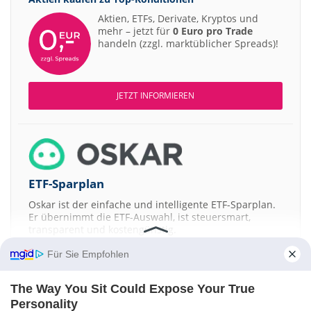
Aktien, ETFs, Derivate, Kryptos und
mehr – jetzt für
0 Euro pro Trade
handeln (zzgl. marktüblicher Spreads)!
JETZT INFORMIEREN
ETF-Sparplan
Oskar ist der einfache und intelligente ETF-Sparplan.
Er übernimmt die ETF-Auswahl, ist steuersmart,
transparent und kostengünstig.
Für Sie Empfohlen
JETZT MEHR ERFAHREN
The Way You Sit Could Expose Your True
Personality