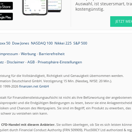
Auswahl, ist steuersmart, t
kostengünstig.
JETZT ME
oxx 50
Dow Jones
NASDAQ 100
Nikkei 225
S&P 500
Impressum
-
Werbung
-
Barrierefreiheit
tz
-
Disclaimer
-
AGB
-
Privatsphäre-Einstellungen
eistung für die Vollständigkeit, Richtigkeit und Genauigkeit übernommen werden.
ormation Deutschland GmbH. Verzögerung 15 Min. (Nasdaq, NYSE: 20 Min.).
© 1999-2026
finanzen.net GmbH
talt für Finanzdienstleistungsaufsicht ist nicht als ihre Befürwortung der angebotene
isprospekt und die Endgültigen Bedingungen zu lesen, bevor sie eine Anlageentscheid
siken und Chancen des Wertpapiers. Sie sind im Begriff, ein Produkt zu erwerben, das n
schwer zu verstehen sein kann.
m CFD-Handel mit diesem Anbieter.
Sie sollten überlegen, ob Sie es sich leisten könn
eguliert durch Financial Conduct Authority (FRN 509909). Plus500CY Ltd authorized & re