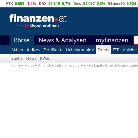
ATX
6 653
-1,4%
DAX
26 319
0,7%
Dow
54 037
0,3%
EStoxx50
6 524
Börse
News & Analysen
myfinanzen
Aktien
Indizes
Zertifikate
Hebelprodukte
Fonds
ETF
Anleihe
Suche
News
KVGs
Home
»
Fonds
»
Amundi Funds - Emerging Markets Equity Growth Opportunitie