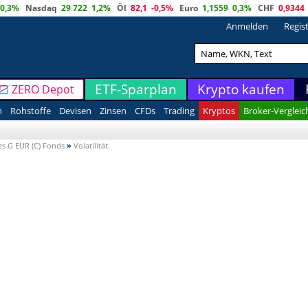
0,3%
Nasdaq
29 722
1,2%
Öl
82,1
-0,5%
Euro
1,1559
0,3%
CHF
0,9344
Anmelden
Regis
ETF-Sparplan
Krypto kaufen
ZERO Depot
n
Rohstoffe
Devisen
Zinsen
CFDs
Trading
Kryptos
Broker-Vergleic
s G EUR (C) Fonds
»
Volatilität