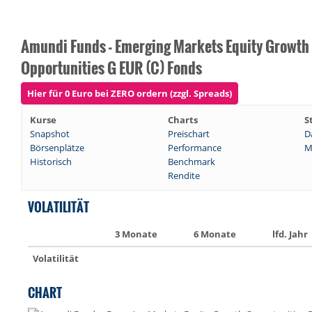
Amundi Funds - Emerging Markets Equity Growth
Opportunities G EUR (C) Fonds
Hier für 0 Euro bei ZERO ordern (zzgl. Spreads)
Kurse
Charts
S
Snapshot
Preischart
D
Börsenplätze
Performance
M
Historisch
Benchmark
Rendite
VOLATILITÄT
3 Monate
6 Monate
lfd. Jahr
Volatilität
CHART