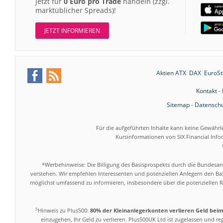
jetzt für
0 Euro pro Trade
handeln (zzgl.
marktüblicher Spreads)!
JETZT INFORMIEREN
Aktien ATX
DAX
EuroSt
Kontakt
-
Sitemap
-
Datenschu
Für die aufgeführten Inhalte kann keine Gewährl
Kursinformationen von SIX Financial Inf
*Werbehinweise: Die Billigung des Basisprospekts durch die Bundesans
verstehen. Wir empfehlen Interessenten und potenziellen Anlegern den Bas
möglichst umfassend zu informieren, insbesondere über die potenziellen Ri
5
Hinweis zu Plus500:
80% der Kleinanlegerkonten verlieren Geld bei
einzugehen, Ihr Geld zu verlieren. Plus500UK Ltd ist zugelassen und r