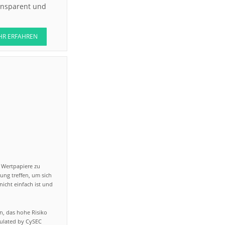
ransparent und
HR ERFAHREN
n Wertpapiere zu
ung treffen, um sich
icht einfach ist und
en, das hohe Risiko
gulated by CySEC