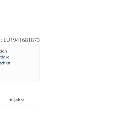
N: LU1941681873
tion
tfolio
chlist
10 Jahre