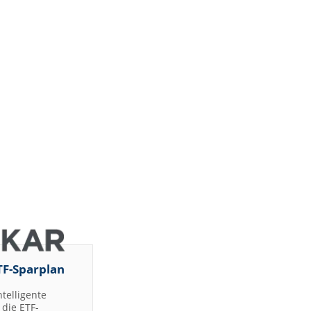
TF-Sparplan
ntelligente
die ETF-