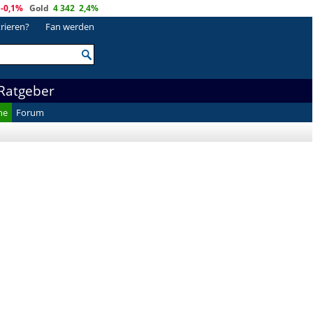
-0,1%
Gold
4 342
2,4%
trieren?
Fan werden
Ratgeber
he
Forum