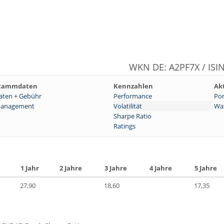
WKN DE: A2PF7X / ISI
tammdaten
Kennzahlen
Ak
aten + Gebühr
Performance
Por
anagement
Volatilität
Wat
Sharpe Ratio
Ratings
1 Jahr
2 Jahre
3 Jahre
4 Jahre
5 Jahre
27,90
18,60
17,35