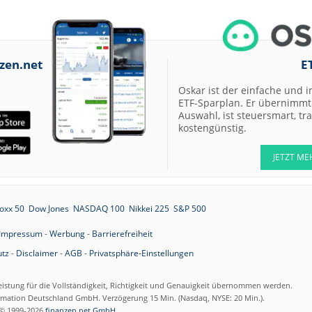
zen.net
E
Oskar ist der einfache und i
ETF-Sparplan. Er übernimmt 
Auswahl, ist steuersmart, t
kostengünstig.
JETZT ME
oxx 50
Dow Jones
NASDAQ 100
Nikkei 225
S&P 500
Impressum
-
Werbung
-
Barrierefreiheit
tz
-
Disclaimer
-
AGB
-
Privatsphäre-Einstellungen
eistung für die Vollständigkeit, Richtigkeit und Genauigkeit übernommen werden.
ormation Deutschland GmbH. Verzögerung 15 Min. (Nasdaq, NYSE: 20 Min.).
© 1999-2026
finanzen.net GmbH