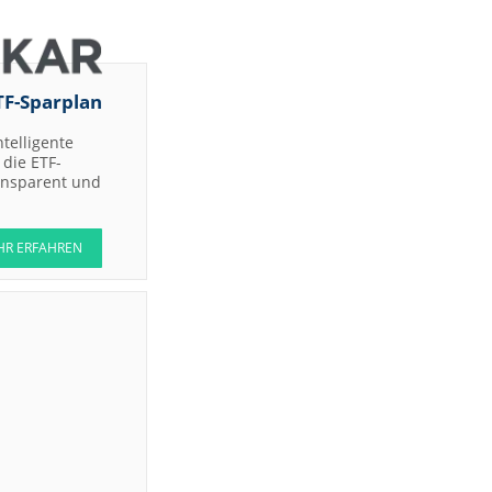
TF-Sparplan
ntelligente
die ETF-
ransparent und
HR ERFAHREN