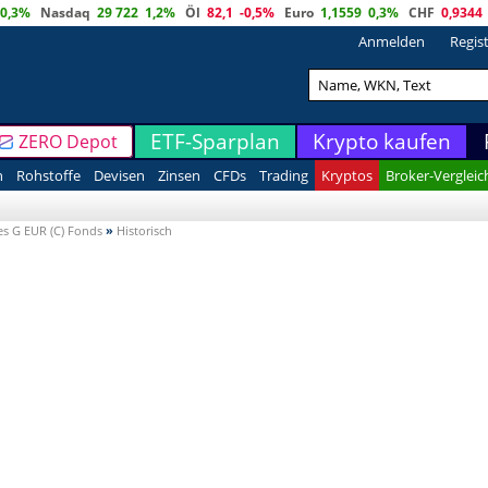
0,3%
Nasdaq
29 722
1,2%
Öl
82,1
-0,5%
Euro
1,1559
0,3%
CHF
0,9344
Anmelden
Regis
ETF-Sparplan
Krypto kaufen
ZERO Depot
n
Rohstoffe
Devisen
Zinsen
CFDs
Trading
Kryptos
Broker-Vergleic
s G EUR (C) Fonds
»
Historisch