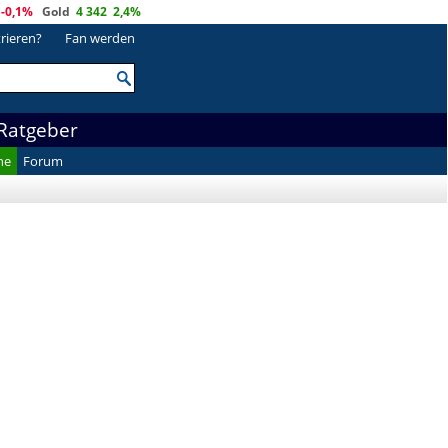
-0,1%
Gold
4 342
2,4%
trieren?
Fan werden
Ratgeber
he
Forum