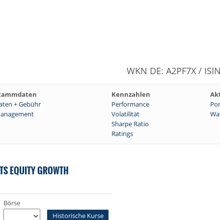
WKN DE: A2PF7X / ISI
tammdaten
Kennzahlen
Ak
aten + Gebühr
Performance
Por
anagement
Volatilität
Wat
Sharpe Ratio
Ratings
ETS EQUITY GROWTH
Börse
Historische Kurse