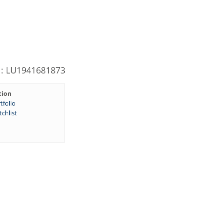
N: LU1941681873
tion
tfolio
chlist