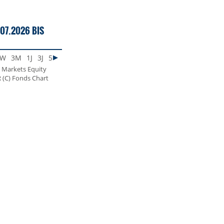
07.2026 BIS
1W
3M
1J
3J
5J
MAX