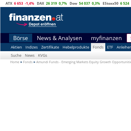
ATX
6 653
-1,4%
DAX
26 319
0,7%
Dow
54 037
0,3%
EStoxx50
6 524
Börse
News & Analysen
myfinanzen
Aktien
Indizes
Zertifikate
Hebelprodukte
Fonds
ETF
Anleihe
Suche
News
KVGs
Home
»
Fonds
»
Amundi Funds - Emerging Markets Equity Growth Opportunitie