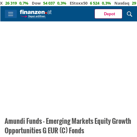
26 319
0,7%
Dow
54 037
0,3%
EStoxx50
6 524
0,3%
Nasdaq
29 72
Depot
Amundi Funds - Emerging Markets Equity Growth
Opportunities G EUR (C) Fonds