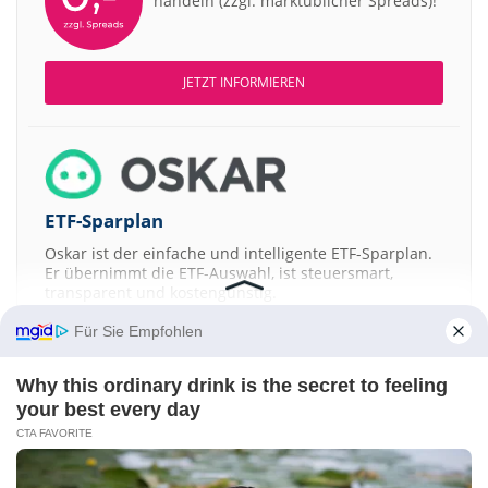
handeln (zzgl. marktüblicher Spreads)!
JETZT INFORMIEREN
ETF-Sparplan
Oskar ist der einfache und intelligente ETF-Sparplan.
Er übernimmt die ETF-Auswahl, ist steuersmart,
transparent und kostengünstig.
Für Sie Empfohlen
JETZT MEHR ERFAHREN
Why this ordinary drink is the secret to feeling
your best every day
CTA FAVORITE
Aktien ATX
DAX
EuroStoxx 50
Dow Jones
NASDAQ 100
Nikkei 225
S&P 500