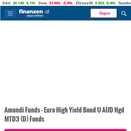
DAX
26 140
0,1%
Dow
53 885
-0,9%
EStoxx50
6 503
0,4%
Nasdaq
Depot
Amundi Funds - Euro High Yield Bond U AUD Hgd
MTD3 (D) Fonds