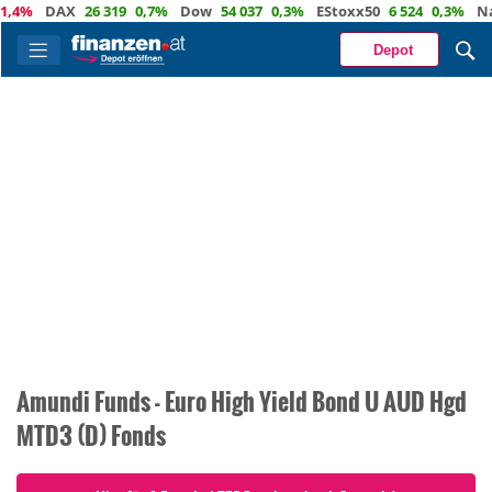
,4%
DAX
26 319
0,7%
Dow
54 037
0,3%
EStoxx50
6 524
0,3%
Nas
Depot
Amundi Funds - Euro High Yield Bond U AUD Hgd
MTD3 (D) Fonds