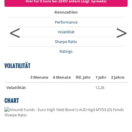
Hier für 0 Euro bei ZERO ordern (zzgl. Spreads)
Kennzahlen
<
>
Performance
Volatilität
Sharpe Ratio
Ratings
VOLATILITÄT
3 Monate
6 Monate
lfd. Jahr
1 Jahr
2 Jahre
3
Volatilität
12,28
1
CHART