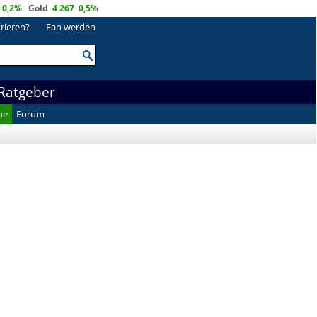
0,2%
Gold
4 267
0,5%
trieren?
Fan werden
Ratgeber
he
Forum