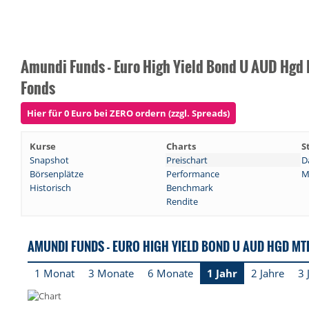
Amundi Funds - Euro High Yield Bond U AUD Hgd
Fonds
Hier für 0 Euro bei ZERO ordern (zzgl. Spreads)
Kurse
Charts
S
Snapshot
Preischart
D
Börsenplätze
Performance
M
Historisch
Benchmark
Rendite
AMUNDI FUNDS - EURO HIGH YIELD BOND U AUD HGD MT
1 Monat
3 Monate
6 Monate
1 Jahr
2 Jahre
3 