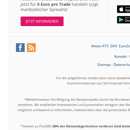
jetzt für
0 Euro pro Trade
handeln (zzgl.
marktüblicher Spreads)!
JETZT INFORMIEREN
Aktien ATX
DAX
EuroSt
Kontakt
-
Sitemap
-
Datenschu
Für die aufgeführten Inhalte kann keine Gewährl
Kursinformationen von SIX Financial Inf
*Werbehinweise: Die Billigung des Basisprospekts durch die Bundesans
verstehen. Wir empfehlen Interessenten und potenziellen Anlegern den Bas
möglichst umfassend zu informieren, insbesondere über die potenziellen Ri
5
Hinweis zu Plus500:
80% der Kleinanlegerkonten verlieren Geld bei