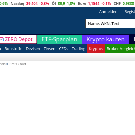
0,6%
Nasdaq
29 404
-0,3%
Öl
80,9
1,8%
Euro
1,1544
-0,1%
CHF
0,9338
Anmelden
Regis
ETF-Sparplan
Krypto kaufen
ZERO Depot
n
Rohstoffe
Devisen
Zinsen
CFDs
Trading
Kryptos
Broker-Vergleic
onds
»
Preis Chart