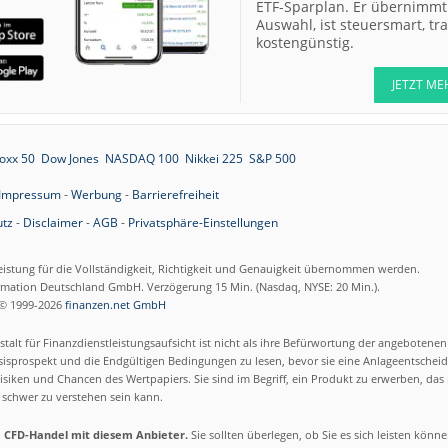
ETF-Sparplan. Er übernimmt 
Auswahl, ist steuersmart, t
kostengünstig.
JETZT ME
oxx 50
Dow Jones
NASDAQ 100
Nikkei 225
S&P 500
Impressum
-
Werbung
-
Barrierefreiheit
tz
-
Disclaimer
-
AGB
-
Privatsphäre-Einstellungen
eistung für die Vollständigkeit, Richtigkeit und Genauigkeit übernommen werden.
ormation Deutschland GmbH. Verzögerung 15 Min. (Nasdaq, NYSE: 20 Min.).
© 1999-2026
finanzen.net GmbH
talt für Finanzdienstleistungsaufsicht ist nicht als ihre Befürwortung der angebotene
isprospekt und die Endgültigen Bedingungen zu lesen, bevor sie eine Anlageentscheid
siken und Chancen des Wertpapiers. Sie sind im Begriff, ein Produkt zu erwerben, das n
schwer zu verstehen sein kann.
m CFD-Handel mit diesem Anbieter.
Sie sollten überlegen, ob Sie es sich leisten könn