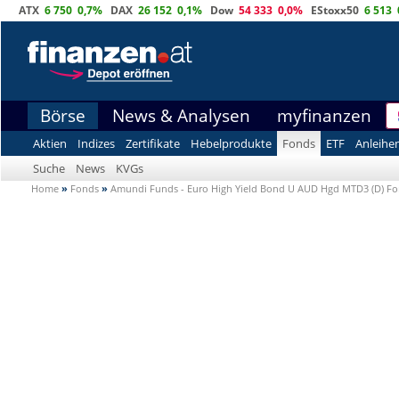
ATX
6 750
0,7%
DAX
26 152
0,1%
Dow
54 333
0,0%
EStoxx50
6 513
Börse
News & Analysen
myfinanzen
Aktien
Indizes
Zertifikate
Hebelprodukte
Fonds
ETF
Anleihe
Suche
News
KVGs
Home
»
Fonds
»
Amundi Funds - Euro High Yield Bond U AUD Hgd MTD3 (D) F