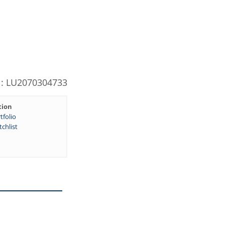
N: LU2070304733
tion
tfolio
chlist