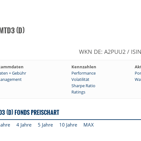
 MTD3 (D)
WKN DE: A2PUU2 / ISI
tammdaten
Kennzahlen
Ak
aten + Gebühr
Performance
Por
anagement
Volatilität
Wat
Sharpe Ratio
Ratings
D3 (D) FONDS PREISCHART
Jahre
4 Jahre
5 Jahre
10 Jahre
MAX