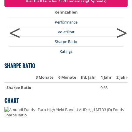
Hier für 0 Euro bei ZERO ordern (zzgl. Spreads)
Kennzahlen
<
>
Performance
Volatilität
Sharpe Ratio
Ratings
SHARPE RATIO
3 Monate
6 Monate
lfd. Jahr
1 Jahr
2 Jahre
Sharpe Ratio
0,68
CHART