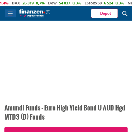
,4%
DAX
26 319
0,7%
Dow
54 037
0,3%
EStoxx50
6 524
0,3%
Nas
Depot
Amundi Funds - Euro High Yield Bond U AUD Hgd
MTD3 (D) Fonds