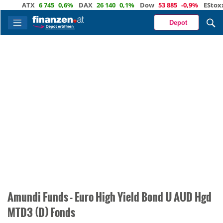
ATX
6 745
0,6%
DAX
26 140
0,1%
Dow
53 885
-0,9%
EStoxx
Depot
Amundi Funds - Euro High Yield Bond U AUD Hgd
MTD3 (D) Fonds