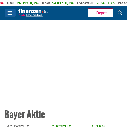
DAX
26 319
0,7%
Dow
54 037
0,3%
EStoxx50
6 524
0,3%
Nasdaq
Depot
Bayer Aktie
49,99
0,57
1,15