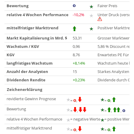
Bewertung
Fairer Preis
relative 4 Wochen Performance
-10,2%
Unter Druck (versus
mittelfristiger Markttrend
Positiver Markttrend
Markt Kapitalisierung in Mrd. $
53,31
Grosser Marktwert
Wachstum / KGV
0,96
5,86 % Discount rel
KGV
8,76
Erwartetes PE Für 2
langfristiges Wachstum
+8,14%
Wachstum heute bis 
Anzahl der Analysten
15
Starkes Analystenin
Dividenden Rendite
+0,23%
Dividende durch Ge
Zeichenerklärung
revidierte Gewinn Prognose
=
,
=
,
Bewertung
=
,
=
,
,
relative 4 Wochen Performance
= negative Werte
= positive Werte
mittelfristiger Markttrend
=
,
=
,