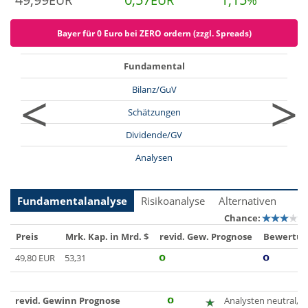
EUR
EUR
%
Bayer für 0 Euro bei ZERO ordern (zzgl. Spreads)
Fundamental
<
>
Bilanz/GuV
Schätzungen
Dividende/GV
Analysen
Fundamentalanalyse
Risikoanalyse
Alternativen
Chance:
Preis
Mrk. Kap. in Mrd. $
revid. Gew. Prognose
Bewertun
49,80 EUR
53,31
revid. Gewinn Prognose
Analysten neutral, zu