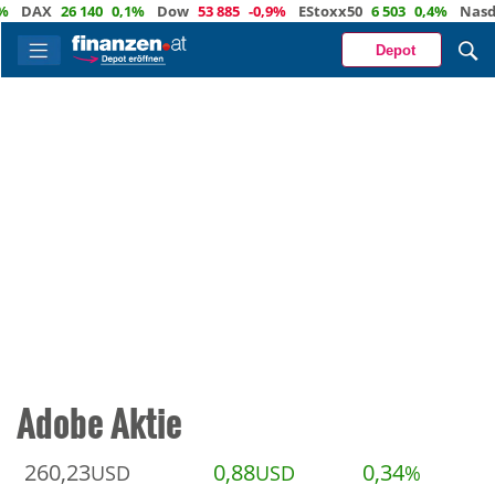
DAX
26 140
0,1%
Dow
53 885
-0,9%
EStoxx50
6 503
0,4%
Nasdaq
Depot
Adobe Aktie
260,23
0,88
0,34
USD
USD
%