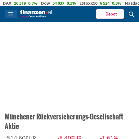
AX
26 319
0,7%
Dow
54 037
0,3%
EStoxx50
6 524
0,3%
Nasdaq
2
Depot
Münchener Rückversicherungs-Gesellschaft
Aktie
514,60
-8,40
-1,61
EUR
EUR
%