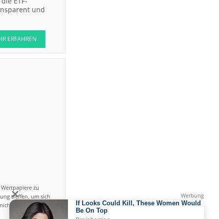
die ETF-
ransparent und
HR ERFAHREN
n Wertpapiere zu
ung treffen, um sich
icht einfach ist und