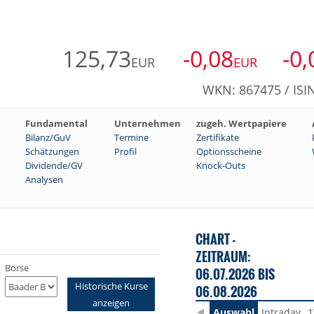
125,73
-0,08
-0,
EUR
EUR
WKN: 867475 / ISI
Fundamental
Unternehmen
zugeh. Wertpapiere
Bilanz/GuV
Termine
Zertifikate
Schätzungen
Profil
Optionsscheine
Dividende/GV
Knock-Outs
Analysen
CHART -
ZEITRAUM:
Börse
06.07.2026 BIS
Historische Kurse
06.08.2026
anzeigen
Auswahl
Intraday