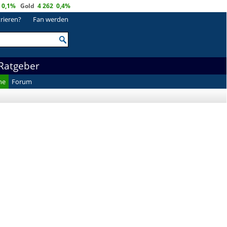
0,1%
Gold
4 262
0,4%
trieren?
Fan werden
Ratgeber
he
Forum