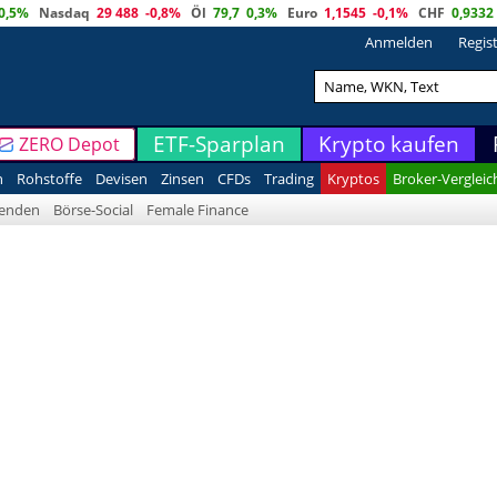
0,5%
Nasdaq
29 488
-0,8%
Öl
79,7
0,3%
Euro
1,1545
-0,1%
CHF
0,9332
Anmelden
Regis
ETF-Sparplan
Krypto kaufen
ZERO Depot
n
Rohstoffe
Devisen
Zinsen
CFDs
Trading
Kryptos
Broker-Vergleic
denden
Börse-Social
Female Finance