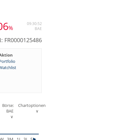
06
09:30:52
%
BAE
N: FR0000125486
Aktion
Portfolio
Watchlist
Börse:
Chartoptionen
BAE
∨
∨
1W
3M
1J
3J
5J
MAX