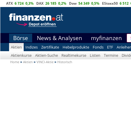
ATX
6 724
0,3%
DAX
26 185
0,2%
Dow
54 349
0,5%
EStoxx50
6 512
Börse
News & Analysen
myfinanzen
Aktien
Indizes
Zertifikate
Hebelprodukte
Fonds
ETF
Anleihe
Aktienkurse
Aktien-Suche
Realtimekurse
Listen
Termine
Divi
Home
»
Aktien
»
VINCI-Aktie
»
Historisch