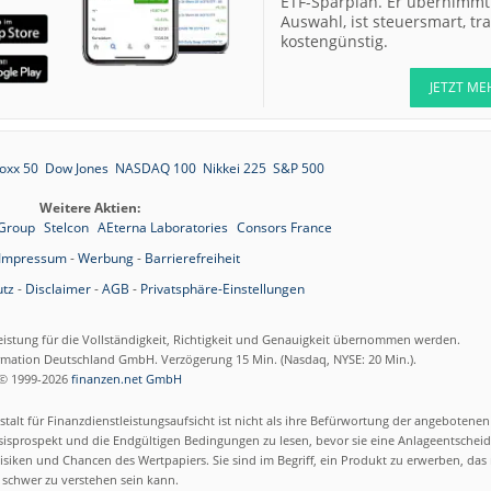
ETF-Sparplan. Er übernimmt 
Auswahl, ist steuersmart, t
kostengünstig.
JETZT ME
oxx 50
Dow Jones
NASDAQ 100
Nikkei 225
S&P 500
Weitere Aktien:
 Group
Stelcon
AEterna Laboratories
Consors France
Impressum
-
Werbung
-
Barrierefreiheit
tz
-
Disclaimer
-
AGB
-
Privatsphäre-Einstellungen
eistung für die Vollständigkeit, Richtigkeit und Genauigkeit übernommen werden.
ormation Deutschland GmbH. Verzögerung 15 Min. (Nasdaq, NYSE: 20 Min.).
© 1999-2026
finanzen.net GmbH
talt für Finanzdienstleistungsaufsicht ist nicht als ihre Befürwortung der angebotene
isprospekt und die Endgültigen Bedingungen zu lesen, bevor sie eine Anlageentscheid
siken und Chancen des Wertpapiers. Sie sind im Begriff, ein Produkt zu erwerben, das n
schwer zu verstehen sein kann.