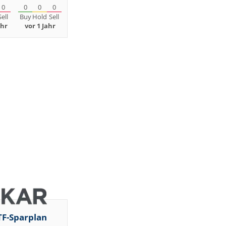
0
0
0
0
Sell
Buy
Hold
Sell
ahr
vor 1 Jahr
TF-Sparplan