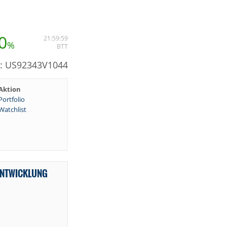
0
21:59:59
%
BTT
N: US92343V1044
Aktion
Portfolio
Watchlist
ENTWICKLUNG