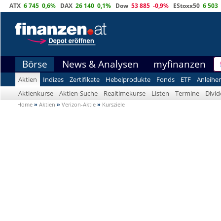
ATX
6 745
0,6%
DAX
26 140
0,1%
Dow
53 885
-0,9%
EStoxx50
6 503
Börse
News & Analysen
myfinanzen
Aktien
Indizes
Zertifikate
Hebelprodukte
Fonds
ETF
Anleihe
Aktienkurse
Aktien-Suche
Realtimekurse
Listen
Termine
Divi
Home
»
Aktien
»
Verizon-Aktie
»
Kursziele