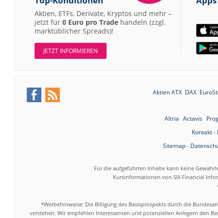
Top-Konditionen
Apps
Aktien, ETFs, Derivate, Kryptos und mehr –
jetzt für
0 Euro pro Trade
handeln (zzgl.
marktüblicher Spreads)!
JETZT INFORMIEREN
Aktien ATX
DAX
EuroSt
Altria
Actavis
Pro
Kontakt
-
Sitemap
-
Datenschu
Für die aufgeführten Inhalte kann keine Gewährl
Kursinformationen von SIX Financial Inf
*Werbehinweise: Die Billigung des Basisprospekts durch die Bundesans
verstehen. Wir empfehlen Interessenten und potenziellen Anlegern den Bas