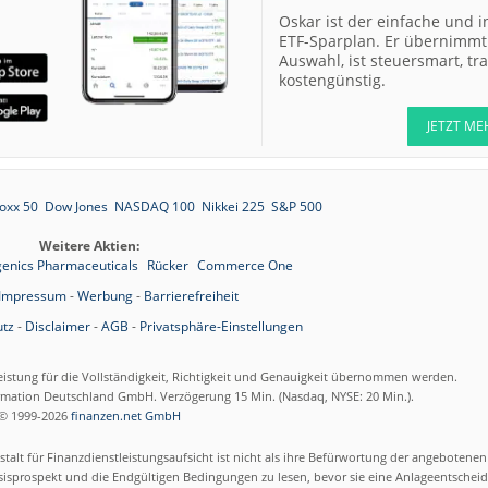
Oskar ist der einfache und i
ETF-Sparplan. Er übernimmt 
Auswahl, ist steuersmart, t
kostengünstig.
JETZT ME
oxx 50
Dow Jones
NASDAQ 100
Nikkei 225
S&P 500
Weitere Aktien:
genics Pharmaceuticals
Rücker
Commerce One
Impressum
-
Werbung
-
Barrierefreiheit
tz
-
Disclaimer
-
AGB
-
Privatsphäre-Einstellungen
eistung für die Vollständigkeit, Richtigkeit und Genauigkeit übernommen werden.
ormation Deutschland GmbH. Verzögerung 15 Min. (Nasdaq, NYSE: 20 Min.).
© 1999-2026
finanzen.net GmbH
talt für Finanzdienstleistungsaufsicht ist nicht als ihre Befürwortung der angebotene
isprospekt und die Endgültigen Bedingungen zu lesen, bevor sie eine Anlageentscheid