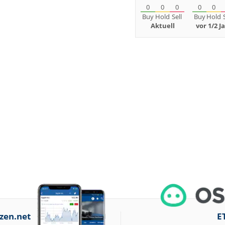
0
0
0
0
0
Buy
Hold
Sell
Buy
Hold
Aktuell
vor 1/2 J
zen.net
E