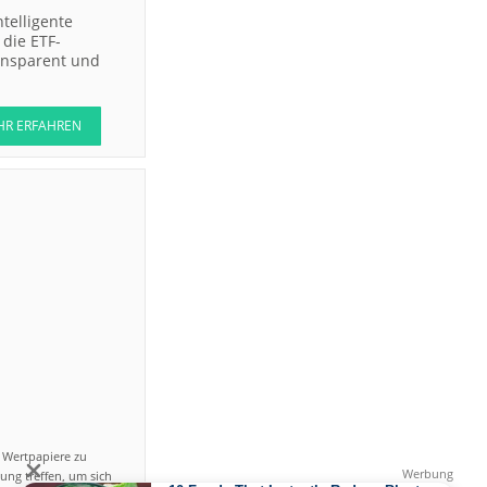
ntelligente
die ETF-
ransparent und
HR ERFAHREN
n Wertpapiere zu
ung treffen, um sich