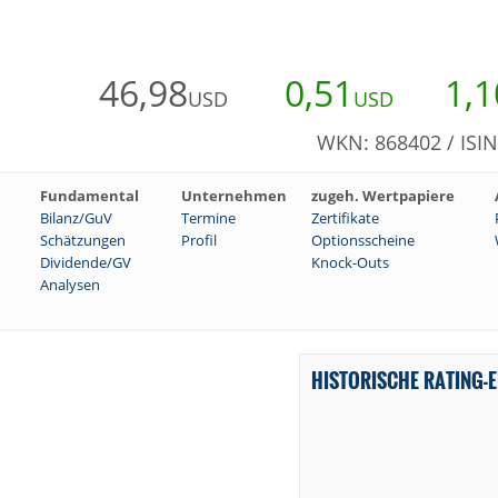
46,98
0,51
1,1
USD
USD
WKN: 868402 / ISI
Fundamental
Unternehmen
zugeh. Wertpapiere
Bilanz/GuV
Termine
Zertifikate
Schätzungen
Profil
Optionsscheine
Dividende/GV
Knock-Outs
Analysen
HISTORISCHE RATING-