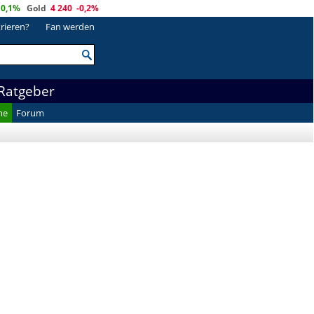
0,1%
Gold
4 240
-0,2%
trieren?
Fan werden
Ratgeber
he
Forum