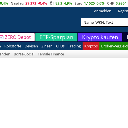
0,4%
Nasdaq
29 373
-0,4%
Öl
83,3
4,9%
Euro
1,1525
0,0%
CHF
0,9364
Anmelden
Regis
ETF-Sparplan
Krypto kaufen
ZERO Depot
n
Rohstoffe
Devisen
Zinsen
CFDs
Trading
Kryptos
Broker-Vergleic
denden
Börse-Social
Female Finance