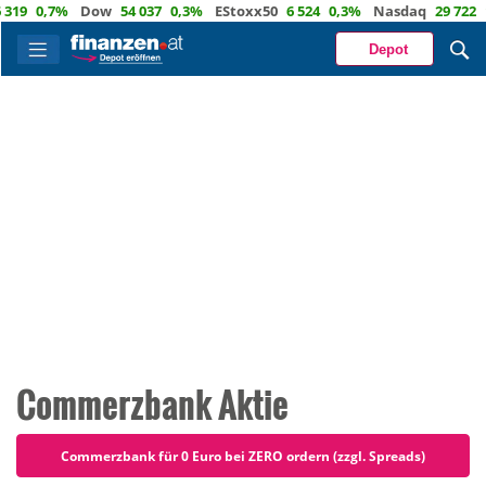
0,7%
Dow
54 037
0,3%
EStoxx50
6 524
0,3%
Nasdaq
29 722
1,2%
Depot
Commerzbank Aktie
Commerzbank für 0 Euro bei ZERO ordern (zzgl. Spreads)