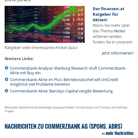
Der finanzen.at
Ratgeber für
Aktien!
Wenn Sie mehr über
das Thema
Aktien
erfahren wollen,
finden Sie in unserem
Ratgeber viele interessante Artikel dazu!
Jetzt informieren!
Weitere Links:
Commerzbank-Analyse: Warburg Research stuft Commerzbank-
Aktie mit Buy ein
Commerzbank-Aktie im Plus: Betriebsratschef will UniCredit
möglichst viel Probleme bereiten
Commerzbank-Aktie: Barclays Capital vergibt Bewertung
Bildquelle: iStock/kontrast-fotodesign,Vytautas Kielaitis / Shutterstock.com,Thomas Lohnes/Getty
Images
NACHRICHTEN ZU COMMERZBANK AG (SPONS. ADRS)
mehr Nachrichten