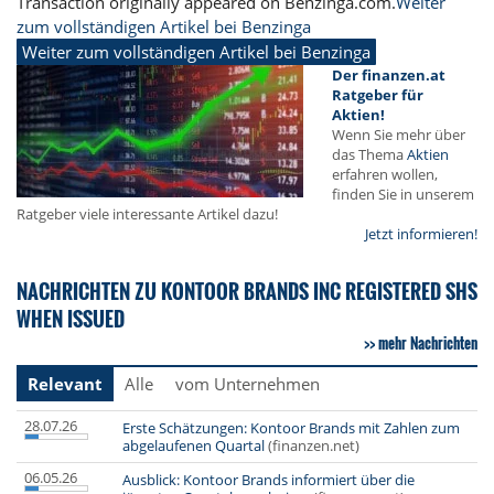
Transaction originally appeared on Benzinga.com.
Weiter
zum vollständigen Artikel bei Benzinga
Weiter zum vollständigen Artikel bei Benzinga
Der finanzen.at
Ratgeber für
Aktien!
Wenn Sie mehr über
das Thema
Aktien
erfahren wollen,
finden Sie in unserem
Ratgeber viele interessante Artikel dazu!
Jetzt informieren!
NACHRICHTEN ZU KONTOOR BRANDS INC REGISTERED SHS
WHEN ISSUED
mehr Nachrichten
Relevant
Alle
vom Unternehmen
28.07.26
Erste Schätzungen: Kontoor Brands mit Zahlen zum
abgelaufenen Quartal
(finanzen.net)
06.05.26
Ausblick: Kontoor Brands informiert über die