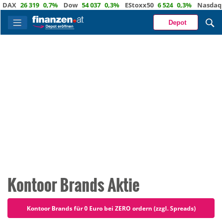
X
26 319
0,7%
Dow
54 037
0,3%
EStoxx50
6 524
0,3%
Nasdaq
29 
Depot
Kontoor Brands Aktie
Kontoor Brands für 0 Euro bei ZERO ordern (zzgl. Spreads)