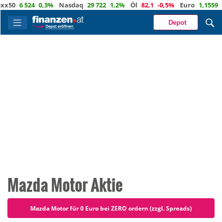
50
6 524
0,3%
Nasdaq
29 722
1,2%
Öl
82,1
-0,5%
Euro
1,1559
0,
Depot
Mazda Motor Aktie
Mazda Motor für 0 Euro bei ZERO ordern (zzgl. Spreads)