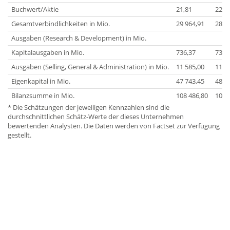
Buchwert/Aktie
21,81
22,1
Gesamtverbindlichkeiten in Mio.
29 964,91
28 7
Ausgaben (Research & Development) in Mio.
Kapitalausgaben in Mio.
736,37
736,
Ausgaben (Selling, General & Administration) in Mio.
11 585,00
11 9
Eigenkapital in Mio.
47 743,45
48 4
Bilanzsumme in Mio.
108 486,80
108 
* Die Schätzungen der jeweiligen Kennzahlen sind die
durchschnittlichen Schätz-Werte der dieses Unternehmen
bewertenden Analysten. Die Daten werden von Factset zur Verfügung
gestellt.