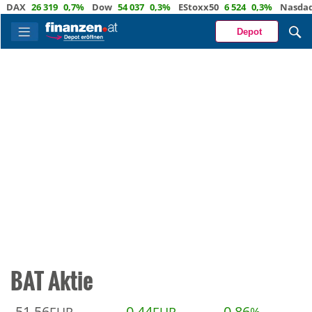
AX
26 319
0,7%
Dow
54 037
0,3%
EStoxx50
6 524
0,3%
Nasdaq
2
Depot
BAT Aktie
51,56
0,44
0,86