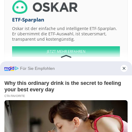
ETF-Sparplan
Oskar ist der einfache und intelligente ETF-Sparplan.
Er übernimmt die ETF-Auswahl, ist steuersmart,
transparent und kostengünstig.
JETZT MEHR ERFAHREN
Für Sie Empfohlen
Why this ordinary drink is the secret to feeling
Aktien ATX
DAX
EuroStoxx 50
Dow Jones
NASDAQ 100
Nikkei 225
your best every day
S&P 500
CTA FAVORITE
Weitere Aktien:
Milacron
Starwood Hotels & Resorts Worldwide
WMS Industries
Dixie Group
McDermott International
Kontakt
-
Impressum
-
Werbung
-
Barrierefreiheit
Sitemap
-
Datenschutz
-
Disclaimer
-
AGB
-
Privatsphäre-Einstellungen