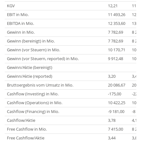
KGV
12,21
11,3
EBIT in Mio.
11 493,26
12 0
EBITDA in Mio.
12 353,60
13 0
Gewinn in Mio.
7 782,69
8 25
Gewinn (bereinigt) in Mio.
7 782,69
8 25
Gewinn (vor Steuern) in Mio.
10 170,71
10 8
Gewinn (vor Steuern, reported) in Mio.
9 912,48
10 5
Gewinn/Aktie (bereinigt)
Gewinn/Aktie (reported)
3,20
3,47
Bruttoergebnis vom Umsatz in Mio.
20 086,67
20 5
Cashflow (Investing) in Mio.
-175,00
-227
Cashflow (Operations) in Mio.
10 422,25
10 8
Cashflow (Financing) in Mio.
-9 181,00
-8 99
Cashflow/Aktie
3,78
4,13
Free Cashflow in Mio.
7 415,00
8 21
Free Cashflow/Aktie
3,44
3,86