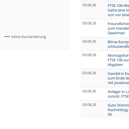
05.08.26
FTSE 100-Wer
hätte eine I
von vor ein
05.08.26
Freundliche
zum Handels
Gewinnen
keine Kursänderung
04.08.26
Börse Europ
schlussendli
03.08.26
Montagshand
FTSE 100 zu
Abgaben
03.08.26
Handel in E
zum Ende d
mit positiv
03.08.26
Anleger in L
zurück: FTSE
03.08.26
Gute Stimmu
Nachmittag
50