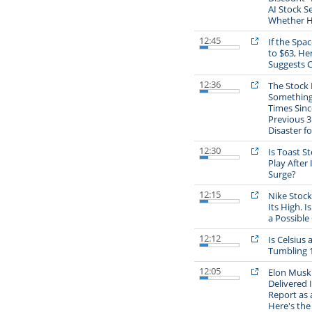
AI Stock Se
Whether Hi
12:45
If the Spac
to $63, He
Suggests 
12:36
The Stock 
Something
Times Sinc
Previous 3
Disaster fo
12:30
Is Toast St
Play After
Surge?
12:15
Nike Stoc
Its High. I
a Possibl
12:12
Is Celsius 
Tumbling 
12:05
Elon Musk'
Delivered I
Report as 
Here's th