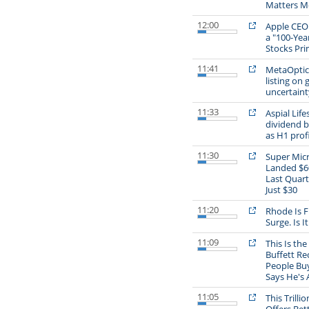
Matters M
12:00
Apple CEO
a "100-Yea
Stocks Pri
11:41
MetaOptics
listing on 
uncertainty
11:33
Aspial Life
dividend b
as H1 prof
11:30
Super Mic
Landed $60
Last Quart
Just $30
11:20
Rhode Is Fu
Surge. Is I
11:09
This Is th
Buffett R
People Buy
Says He's 
11:05
This Trilli