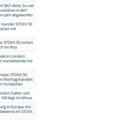
t BAT-Aktie: So viel
nvestition in BAT
em Jahr abgeworfen
r Handel: STOXX 50
start mit
a: STOXX 50 notiert
ch im Plus
el in London:
m Handelsende mit
uropa: STOXX 50
es Montagshandels
em Vorzeichen
ondon halten sich
 100 liegt im Minus
ng in Europa: Am
 Gewinne im STOXX