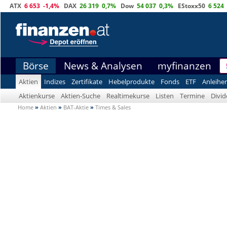
ATX
6 653
-1,4%
DAX
26 319
0,7%
Dow
54 037
0,3%
EStoxx50
6 524
Börse
News & Analysen
myfinanzen
Aktien
Indizes
Zertifikate
Hebelprodukte
Fonds
ETF
Anleihe
Aktienkurse
Aktien-Suche
Realtimekurse
Listen
Termine
Divi
Home
»
Aktien
»
BAT-Aktie
»
Times & Sales