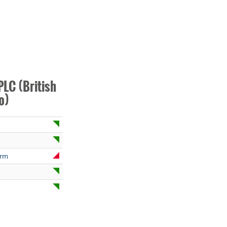
PLC (British
o)
orm