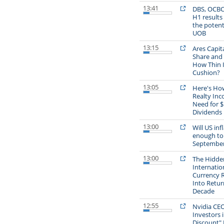
13:41
DBS, OCBC
H1 results
the potent
UOB
13:15
Ares Capit
Share and 
How Thin I
Cushion?
13:05
Here's Ho
Realty Inc
Need for $
Dividends
13:00
Will US inf
enough to 
September 
13:00
The Hidden
Internati
Currency R
Into Retur
Decade
12:55
Nvidia CE
Investors i
Discount" 