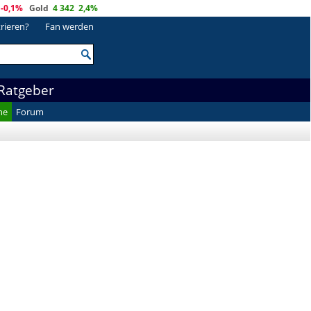
-0,1%
Gold
4 342
2,4%
trieren?
Fan werden
Ratgeber
he
Forum