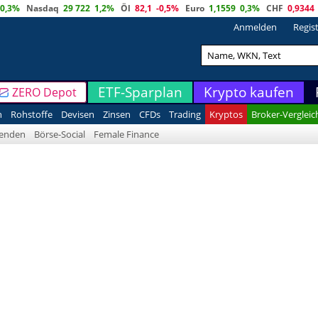
0,3%
Nasdaq
29 722
1,2%
Öl
82,1
-0,5%
Euro
1,1559
0,3%
CHF
0,9344
Anmelden
Regis
ETF-Sparplan
Krypto kaufen
ZERO Depot
n
Rohstoffe
Devisen
Zinsen
CFDs
Trading
Kryptos
Broker-Vergleic
denden
Börse-Social
Female Finance