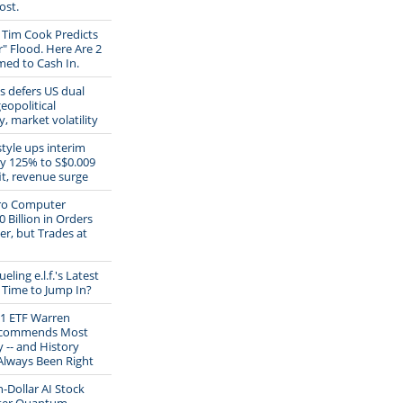
ost.
 Tim Cook Predicts
r" Flood. Here Are 2
med to Cash In.
 defers US dual
geopolitical
, market volatility
style ups interim
y 125% to S$0.009
it, revenue surge
ro Computer
 Billion in Orders
er, but Trades at
eling e.l.f.'s Latest
t Time to Jump In?
e 1 ETF Warren
ecommends Most
 -- and History
Always Been Right
on-Dollar AI Stock