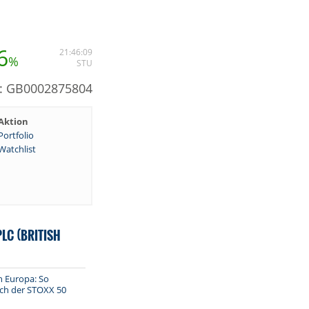
6
21:46:09
%
STU
N: GB0002875804
Aktion
Portfolio
Watchlist
LC (BRITISH
n Europa: So
ich der STOXX 50