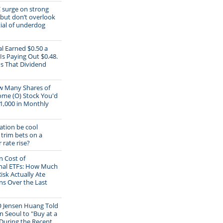
 surge on strong
 but don’t overlook
ial of underdog
al Earned $0.50 a
Is Paying Out $0.48.
s That Dividend
w Many Shares of
ome (O) Stock You'd
1,000 in Monthly
lation be cool
trim bets on a
rate rise?
 Cost of
onal ETFs: How Much
isk Actually Ate
ns Over the Last
O Jensen Huang Told
n Seoul to "Buy at a
During the Recent