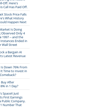
ll-Off. Here's
s Call Has Paid Off.
eX Stock Price Falls
re's What History
Could Happen Next
Market Is Doing
 Observed Only 4
e 1997 -- and the
 Instances Ended in
r Wall Street
ock a Bargain AI
 Its Latest Revenue
k Is Down 76% From
s It Time to Invest in
e Comeback?
a Buy After
18% in 1 Day?
s SpaceX Just
ts First Earnings
a Public Company.
e 1 Number That