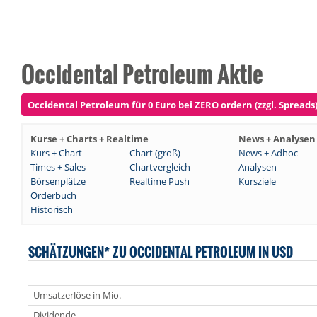
Occidental Petroleum Aktie
Occidental Petroleum für 0 Euro bei ZERO ordern (zzgl. Spreads
Kurse + Charts + Realtime
News + Analysen
Kurs + Chart
Chart (groß)
News + Adhoc
Times + Sales
Chartvergleich
Analysen
Börsenplätze
Realtime Push
Kursziele
Orderbuch
Historisch
SCHÄTZUNGEN* ZU OCCIDENTAL PETROLEUM IN USD
Umsatzerlöse in Mio.
Dividende