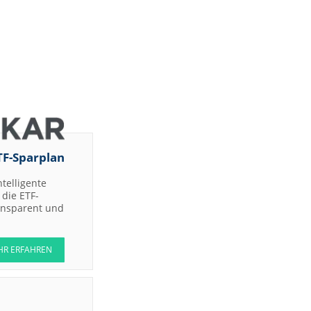
TF-Sparplan
ntelligente
die ETF-
ransparent und
HR ERFAHREN