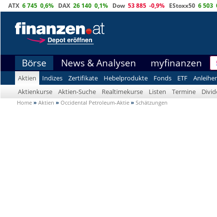
ATX
6 745
0,6%
DAX
26 140
0,1%
Dow
53 885
-0,9%
EStoxx50
6 503
Börse
News & Analysen
myfinanzen
Aktien
Indizes
Zertifikate
Hebelprodukte
Fonds
ETF
Anleihe
Aktienkurse
Aktien-Suche
Realtimekurse
Listen
Termine
Divi
Home
»
Aktien
»
Occidental Petroleum-Aktie
»
Schätzungen