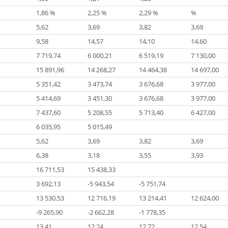
1,86 %
2,25 %
2,29 %
%
5,62
3,69
3,82
3,69
9,58
14,57
14,10
14,60
7 719,74
6 000,21
6 519,19
7 130,00
15 891,96
14 268,27
14 464,38
14 697,00
5 351,42
3 473,74
3 676,68
3 977,00
5 414,69
3 451,30
3 676,68
3 977,00
7 437,60
5 208,55
5 713,40
6 427,00
6 035,95
5 015,49
5,62
3,69
3,82
3,69
6,38
3,18
3,55
3,93
16 711,53
15 438,33
3 692,13
-5 943,54
-5 751,74
13 530,53
12 716,19
13 214,41
12 624,00
-9 265,90
-2 662,28
-1 778,35
13,41
12,24
12,72
12,54