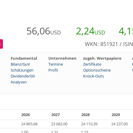
56,06
2,24
4,1
USD
USD
WKN: 851921 / ISI
)
Fundamental
Unternehmen
zugeh. Wertpapiere
Bilanz/GuV
Termine
Zertifikate
Schätzungen
Profil
Optionsscheine
Dividende/GV
Knock-Outs
Analysen
2026
2027
2028
2029
24 865,68
23 682,00
24 110,39
24 237,00
1,00
1,21
1,23