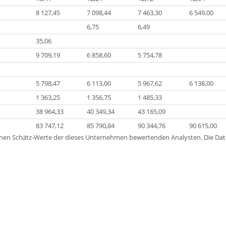
8 127,45
7 098,44
7 463,30
6 549,00
6,75
6,49
35,06
9 709,19
6 858,60
5 754,78
5 798,47
6 113,00
5 967,62
6 138,00
1 363,25
1 356,75
1 485,33
38 964,33
40 349,34
43 165,09
83 747,12
85 790,84
90 344,76
90 615,00
lichen Schätz-Werte der dieses Unternehmen bewertenden Analysten. Die D