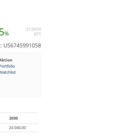
5
21:59:59
%
BTT
N: US6745991058
Aktion
Portfolio
Watchlist
2030
24 040,00