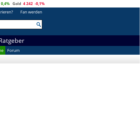
0,4%
Gold
4 242
-0,1%
trieren?
Fan werden
Ratgeber
he
Forum