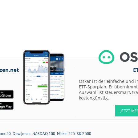
zen.net
E
Oskar ist der einfache und i
ETF-Sparplan. Er übernimmt 
Auswahl, ist steuersmart, t
kostengünstig.
JETZT ME
oxx 50
Dow Jones
NASDAQ 100
Nikkei 225
S&P 500