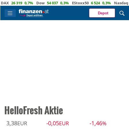
X
26 319
0,7%
Dow
54 037
0,3%
EStoxx50
6 524
0,3%
Nasdaq
29
Depot
HelloFresh Aktie
3,38
-0,05
-1,46
EUR
EUR
%