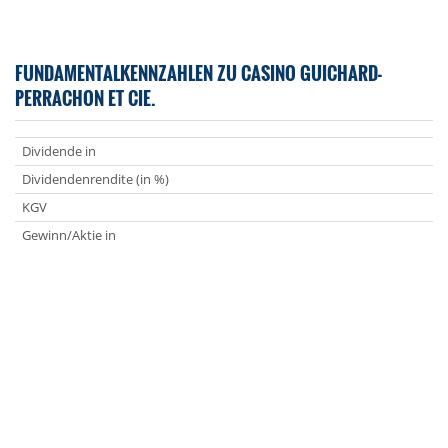
FUNDAMENTALKENNZAHLEN ZU CASINO GUICHARD-
PERRACHON ET CIE.
Dividende in
Dividendenrendite (in %)
KGV
Gewinn/Aktie in