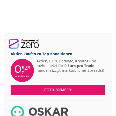
Aktien kaufen zu
Top-Konditionen
Aktien, ETFs, Derivate, Kryptos und
mehr – jetzt für
0 Euro pro Trade
handeln (zzgl. marktüblicher Spreads)!
JETZT INFORMIEREN