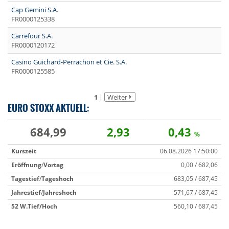
Cap Gemini S.A.
FR0000125338
Carrefour S.A.
FR0000120172
Casino Guichard-Perrachon et Cie. S.A.
FR0000125585
1
|
Weiter
EURO STOXX AKTUELL:
684,99
2,93
0,43
%
Kurszeit
06.08.2026 17:50:00
Eröffnung
/
Vortag
0,00 / 682,06
Tagestief
/
Tageshoch
683,05 / 687,45
Jahrestief
/
Jahreshoch
571,67 / 687,45
52 W.
Tief/Hoch
560,10 / 687,45