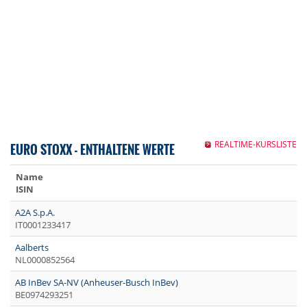
REALTIME-KURSLISTE
EURO STOXX - ENTHALTENE WERTE
Name
ISIN
A2A S.p.A.
IT0001233417
Aalberts
NL0000852564
AB InBev SA-NV (Anheuser-Busch InBev)
BE0974293251