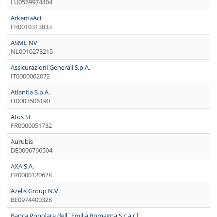
LU0569974404
ArkemaAct.
FR0010313833
ASML NV
NL0010273215
Assicurazioni Generali S.p.A.
IT0000062072
Atlantia S.p.A.
IT0003506190
Atos SE
FR0000051732
Aurubis
DE0006766504
AXA S.A.
FR0000120628
Azelis Group N.V.
BE0974400328
Banca Popolare dell`Emilia Romagna S.c.a r.l.