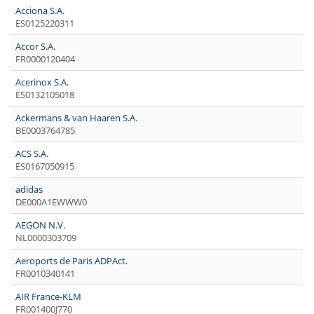
Acciona S.A.
ES0125220311
Accor S.A.
FR0000120404
Acerinox S.A.
ES0132105018
Ackermans & van Haaren S.A.
BE0003764785
ACS S.A.
ES0167050915
adidas
DE000A1EWWW0
AEGON N.V.
NL0000303709
Aeroports de Paris ADPAct.
FR0010340141
AIR France-KLM
FR001400J770