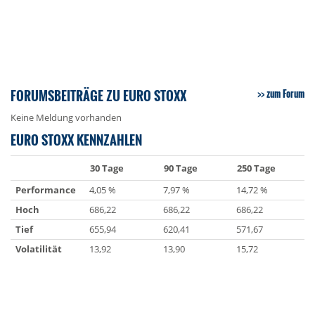
FORUMSBEITRÄGE ZU EURO STOXX
zum Forum
Keine Meldung vorhanden
EURO STOXX KENNZAHLEN
30 Tage
90 Tage
250 Tage
Performance
4,05 %
7,97 %
14,72 %
Hoch
686,22
686,22
686,22
Tief
655,94
620,41
571,67
Volatilität
13,92
13,90
15,72