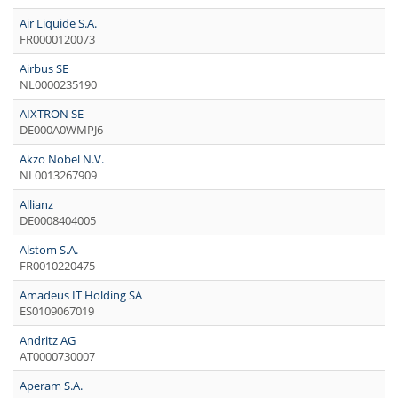
Air Liquide S.A.
FR0000120073
Airbus SE
NL0000235190
AIXTRON SE
DE000A0WMPJ6
Akzo Nobel N.V.
NL0013267909
Allianz
DE0008404005
Alstom S.A.
FR0010220475
Amadeus IT Holding SA
ES0109067019
Andritz AG
AT0000730007
Aperam S.A.