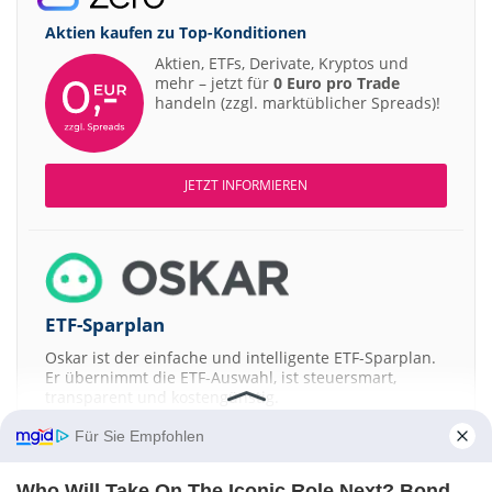
Aktien kaufen zu
Top-Konditionen
Aktien, ETFs, Derivate, Kryptos und
mehr – jetzt für
0 Euro pro Trade
handeln (zzgl. marktüblicher Spreads)!
JETZT INFORMIEREN
ETF-Sparplan
Oskar ist der einfache und intelligente ETF-Sparplan.
Er übernimmt die ETF-Auswahl, ist steuersmart,
transparent und kostengünstig.
Für Sie Empfohlen
JETZT MEHR ERFAHREN
Who Will Take On The Iconic Role Next? Bond