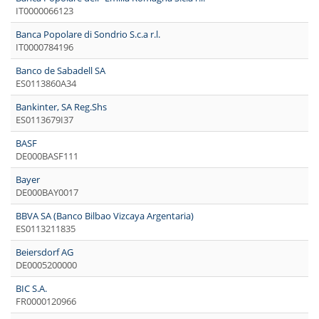
IT0000066123
Banca Popolare di Sondrio S.c.a r.l.
IT0000784196
Banco de Sabadell SA
ES0113860A34
Bankinter, SA Reg.Shs
ES0113679I37
BASF
DE000BASF111
Bayer
DE000BAY0017
BBVA SA (Banco Bilbao Vizcaya Argentaria)
ES0113211835
Beiersdorf AG
DE0005200000
BIC S.A.
FR0000120966