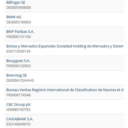
Bilfinger SE
DE0005909006
BMW AG
DE0005190003
BNP Paribas S.A.
FR0000131104
Bolsas y Mercados Espanoles Sociedad Holding de Mercados y Sistemas
ES0115056139
Bouygues S.A.
FR0000120503
Brenntag SE
DE000A1DAHH0
Bureau Veritas Registre International de Classification de Navires et d'A
FR0006174348
C&C Group plc
IE00B010DT83
CAIXABANK S.A.
ES0140609019