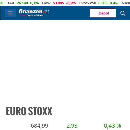
X
26 140
0,1%
Dow
53 885
-0,9%
EStoxx50
6 503
0,4%
Nasdaq
29
Depot
EURO STOXX
684,99
2,93
0,43 %