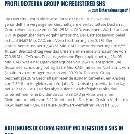
PROFIL DEXTERRA GROUP INC REGISTERED SHS
zum Unternehmensprofil
Die Dexterra Group Aktie wird unter der ISIN CA2523711091
gehandelt. Im vergangenen Geschäftsjahr erwirtschaftete Dexterra
Group einen Umsatz von 1.041,25 Mio. CAD, was einem Wachstum von
3,81 % gegenüber dem Vorjahr entspricht. Der Betriebsgewinn belief
sich auf 64,67 Mio. CAD, eine Verschlechterung von 3,1 %. Der
Jahresüberschuss betrug 40,51 Mio. CAD, eine Verbesserung um 8,55
%. Zum Bilanzstichtag wies das Unternehmen eine Bilanzsumme von
720,68 Mio. CAD aus. Das ausgewiesene Eigenkapital betrug 284,05
Mio. CAD, was einer Eigenkapitalquote von 39,41 % entspricht. Die
Gesamtverschuldung betrug 223,3 Mio. CAD, mit einem Verhältnis von
Schulden zu Vermögenswerten von 30,99 %. Dexterra Group
beschäftigte zum Geschäftsjahresende 8.594 Mitarbeiter, ein Anstieg
von 5,36 % im Vergleich zum Vorjahr. Der Umsatz pro Mitarbeiter lag
bei 0,12 Mio. CAD. Für das abgelaufene Geschäftsjahr zahlte das
Unternehmen eine Dividende von 0,38 CAD je Aktie, was einer
Dividendenrendite von 3,22 % entspricht. Das Kurs-Gewinn-Verhältnis
(KGV) liegt bei 17,94, das Kurs-Buchwert-Verhältnis (KBV) bei 2,56.
AKTIENKURS DEXTERRA GROUP INC REGISTERED SHS IN