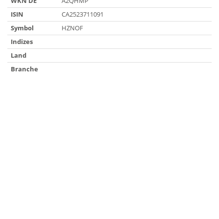
WKN DE
A2QHMP
ISIN
CA2523711091
Symbol
HZNOF
Indizes
Land
Branche