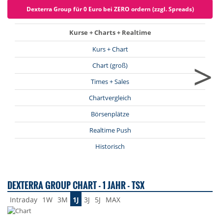
Dexterra Group für 0 Euro bei ZERO ordern (zzgl. Spreads)
Kurse + Charts + Realtime
Kurs + Chart
>
Chart (groß)
Times + Sales
Chartvergleich
Börsenplätze
Realtime Push
Historisch
DEXTERRA GROUP CHART - 1 JAHR - TSX
Intraday
1W
3M
1J
3J
5J
MAX