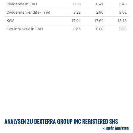
Dividende in CAD
0.38
0.41
0.43
Dividendenrendite (in %)
3.22
2.90
3.02
KGV
17.94
17.64
15.15
Gewinn/Aktie in CAD
0.65
0.80
0.93
ANALYSEN ZU DEXTERRA GROUP INC REGISTERED SHS
mehr Analysen