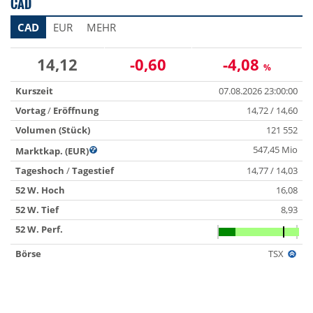
CAD
CAD
EUR
MEHR
14,12
-0,60
-4,08
%
Kurszeit
07.08.2026 23:00:00
Vortag
/
Eröffnung
14,72 / 14,60
Volumen (Stück)
121 552
547,45 Mio
Marktkap. (EUR)
Tageshoch
/
Tagestief
14,77 / 14,03
52 W. Hoch
16,08
52 W. Tief
8,93
52 W. Perf.
Börse
TSX