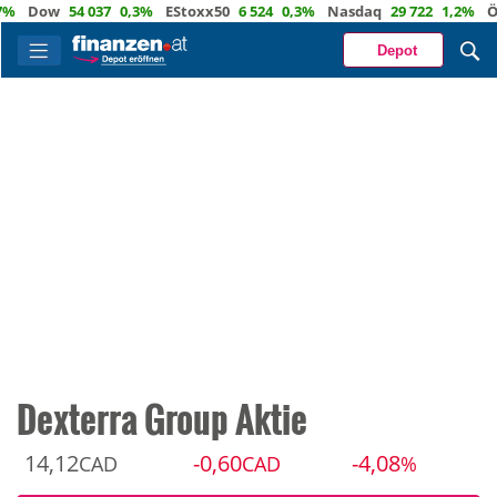
Dow
54 037
0,3%
EStoxx50
6 524
0,3%
Nasdaq
29 722
1,2%
Öl
82
Depot
Dexterra Group Aktie
14,12
-0,60
-4,08
CAD
CAD
%