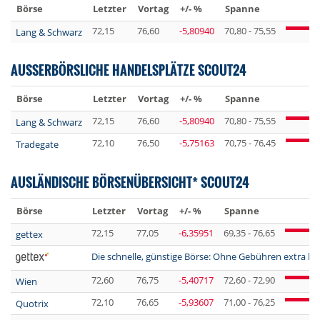
Börse
Letzter
Vortag
+/- %
Spanne
72,15
76,60
-5,80940
70,80 - 75,55
Lang & Schwarz
AUSSERBÖRSLICHE HANDELSPLÄTZE SCOUT24
Börse
Letzter
Vortag
+/- %
Spanne
72,15
76,60
-5,80940
70,80 - 75,55
Lang & Schwarz
72,10
76,50
-5,75163
70,75 - 76,45
Tradegate
AUSLÄNDISCHE BÖRSENÜBERSICHT* SCOUT24
Börse
Letzter
Vortag
+/- %
Spanne
72,15
77,05
-6,35951
69,35 - 76,65
gettex
Die schnelle, günstige Börse: Ohne Gebühren extra lan
72,60
76,75
-5,40717
72,60 - 72,90
Wien
72,10
76,65
-5,93607
71,00 - 76,25
Quotrix