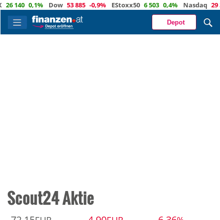
6 140
0,1%
Dow
53 885
-0,9%
EStoxx50
6 503
0,4%
Nasdaq
29 37
Depot
Scout24 Aktie
72,15
-4,90
-6,36