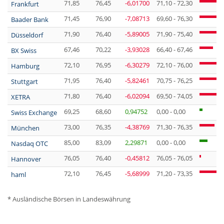
71,85
76,45
-6,01700
71,10 - 72,30
Frankfurt
71,45
76,90
-7,08713
69,60 - 76,30
Baader Bank
71,90
76,40
-5,89005
71,90 - 75,40
Düsseldorf
67,46
70,22
-3,93028
66,40 - 67,46
BX Swiss
72,10
76,95
-6,30279
72,10 - 76,00
Hamburg
71,95
76,40
-5,82461
70,75 - 76,25
Stuttgart
71,80
76,40
-6,02094
69,50 - 74,05
XETRA
69,25
68,60
0,94752
0,00 - 0,00
Swiss Exchange
73,00
76,35
-4,38769
71,30 - 76,35
München
85,00
83,09
2,29871
0,00 - 0,00
Nasdaq OTC
76,05
76,40
-0,45812
76,05 - 76,05
Hannover
72,10
76,45
-5,68999
71,20 - 73,35
haml
* Ausländische Börsen in Landeswährung