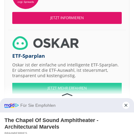
JETZT INFORMIEREN
ETF-Sparplan
Oskar ist der einfache und intelligente ETF-Sparplan.
Er übernimmt die ETF-Auswahl, ist steuersmart,
transparent und kostengünstig.
JETZT MEHR ERFAHREN
Für Sie Empfohlen
The Chapel Of Sound Amphitheater -
Aktien ATX
DAX
EuroStoxx 50
Dow Jones
NASDAQ 100
Nikkei 225
Architectural Marvels
S&P 500
BRAINBERRIES