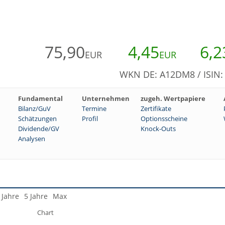
75,90
4,45
6,2
EUR
EUR
WKN DE: A12DM8 / ISIN
Fundamental
Unternehmen
zugeh. Wertpapiere
Bilanz/GuV
Termine
Zertifikate
Schätzungen
Profil
Optionsscheine
Dividende/GV
Knock-Outs
Analysen
 Jahre
5 Jahre
Max