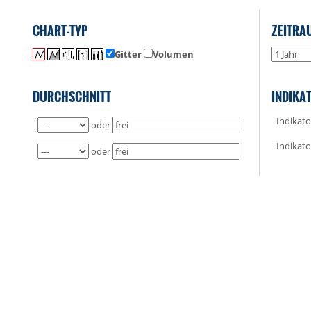
CHART-TYP
ZEITRA
Gitter
Volumen
DURCHSCHNITT
INDIKA
Indikato
oder
Indikato
oder