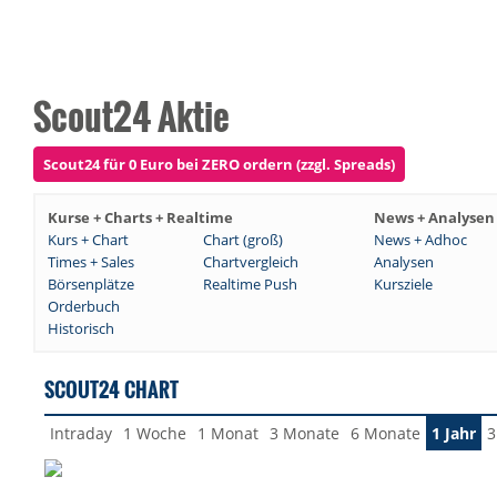
Scout24 Aktie
Scout24 für 0 Euro bei ZERO ordern (zzgl. Spreads)
Kurse + Charts + Realtime
News + Analysen
Kurs + Chart
Chart (groß)
News + Adhoc
Times + Sales
Chartvergleich
Analysen
Börsenplätze
Realtime Push
Kursziele
Orderbuch
Historisch
SCOUT24 CHART
Intraday
1 Woche
1 Monat
3 Monate
6 Monate
1 Jahr
3