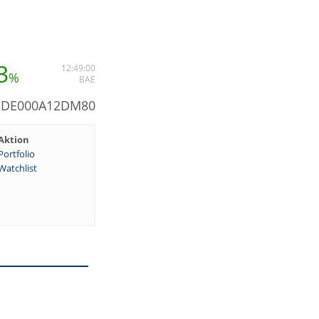
3
12:49:00
%
BAE
: DE000A12DM80
Aktion
Portfolio
Watchlist