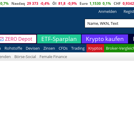
0,7%
Nasdaq
29 373
-0,4%
Öl
81,8
-0,9%
Euro
1,1530
0,1%
CHF
0,9342
Anmelden
Regis
ETF-Sparplan
Krypto kaufen
ZERO Depot
n
Rohstoffe
Devisen
Zinsen
CFDs
Trading
Kryptos
Broker-Vergleic
denden
Börse-Social
Female Finance