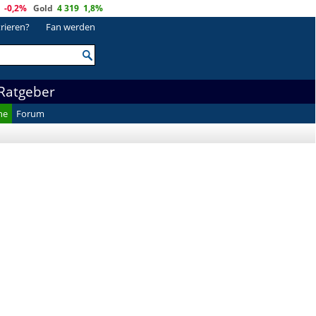
-0,2%
Gold
4 319
1,8%
trieren?
Fan werden
Ratgeber
he
Forum