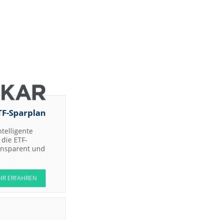
TF-Sparplan
ntelligente
die ETF-
ransparent und
HR ERFAHREN