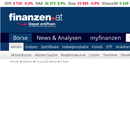
ATX
6 720
-0,4%
DAX
26 372
0,9%
Dow
53 885
-0,9%
EStoxx50
6 549
Börse
News & Analysen
myfinanzen
Aktien
Indizes
Zertifikate
Hebelprodukte
Fonds
ETF
Anleihe
Aktienkurse
Aktien-Suche
Realtimekurse
Listen
Termine
Divi
Home
»
Aktien
»
Scout24-Aktie
»
Chart