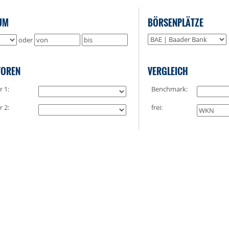
UM
BÖRSENPLÄTZE
oder
TOREN
VERGLEICH
r 1:
Benchmark:
r 2:
frei: