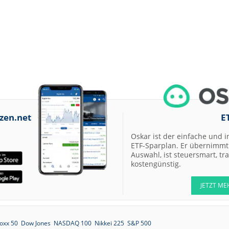
zen.net
E
Oskar ist der einfache und i
ETF-Sparplan. Er übernimmt 
Auswahl, ist steuersmart, t
kostengünstig.
JETZT ME
oxx 50
Dow Jones
NASDAQ 100
Nikkei 225
S&P 500