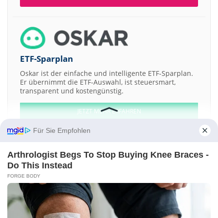
ETF-Sparplan
Oskar ist der einfache und intelligente ETF-Sparplan.
Er übernimmt die ETF-Auswahl, ist steuersmart,
transparent und kostengünstig.
JETZT MEHR ERFAHREN
Für Sie Empfohlen
Arthrologist Begs To Stop Buying Knee Braces -
Do This Instead
Aktien ATX
DAX
EuroStoxx 50
Dow Jones
NASDAQ 100
Nikkei 225
FORGE BODY
S&P 500
Weitere Aktien:
Aventis
Landesbank Berlin
Schering-Plough
Electronic Arts
Incyte
Kontakt
-
Impressum
-
Werbung
-
Barrierefreiheit