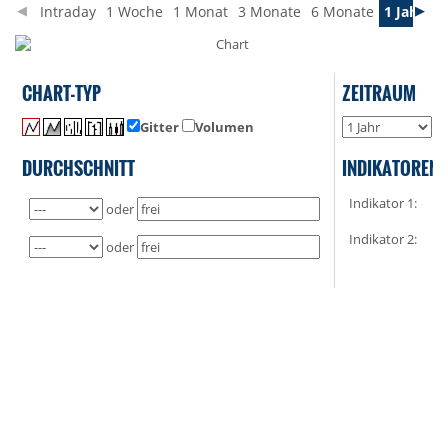
Intraday
1 Woche
1 Monat
3 Monate
6 Monate
1 Jahr
3 
CHART-TYP
ZEITRAUM
Gitter
Volumen
o
DURCHSCHNITT
INDIKATOREN
Indikator 1:
oder
Indikator 2:
oder