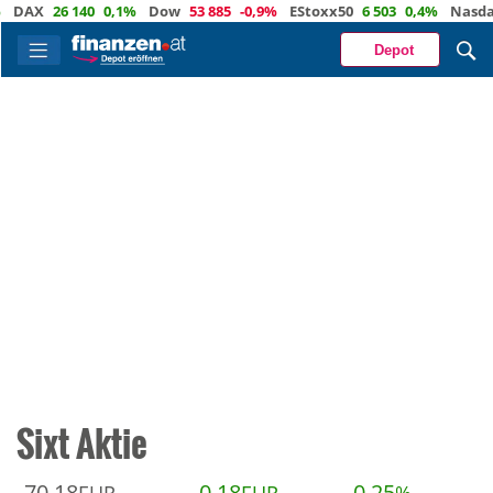
DAX
26 140
0,1%
Dow
53 885
-0,9%
EStoxx50
6 503
0,4%
Nasdaq
Depot
Sixt Aktie
70,18
0,18
0,25