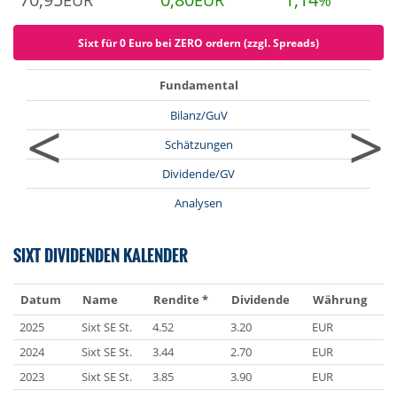
EUR
EUR
%
Sixt für 0 Euro bei ZERO ordern (zzgl. Spreads)
Fundamental
<
>
Bilanz/GuV
Schätzungen
Dividende/GV
Analysen
SIXT DIVIDENDEN KALENDER
Datum
Name
Rendite *
Dividende
Währung
2025
Sixt SE St.
4.52
3.20
EUR
2024
Sixt SE St.
3.44
2.70
EUR
2023
Sixt SE St.
3.85
3.90
EUR