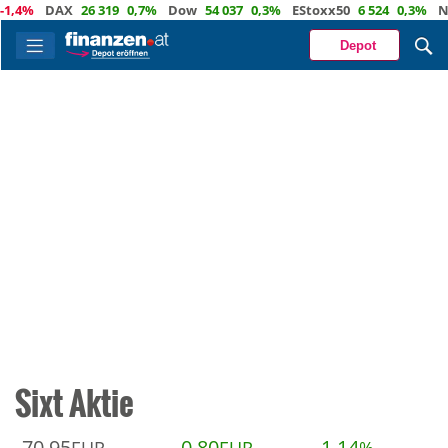
,4%
DAX
26 319
0,7%
Dow
54 037
0,3%
EStoxx50
6 524
0,3%
Nas
Depot
Sixt Aktie
70,95
0,80
1,14