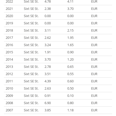
2022
Sixt SE St.
4.78
4.11
EUR
2021
Sixt SE St.
2.38
3.70
EUR
2020
Sixt SE St.
0.00
0.00
EUR
2019
Sixt SE St.
0.00
0.00
EUR
2018
Sixt SE St.
3.11
2.15
EUR
2017
Sixt SE St.
2.62
1.95
EUR
2016
Sixt SE St.
3.24
1.65
EUR
2015
Sixt SE St.
1.91
0.90
EUR
2014
Sixt SE St.
3.70
1.20
EUR
2013
Sixt SE St.
2.78
0.65
EUR
2012
Sixt SE St.
3.51
0.55
EUR
2011
Sixt SE St.
4.39
0.60
EUR
2010
Sixt SE St.
2.63
0.50
EUR
2009
Sixt SE St.
0.91
0.10
EUR
2008
Sixt SE St.
6.90
0.80
EUR
2007
Sixt SE St.
3.85
1.18
EUR