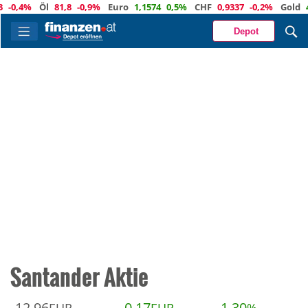
0,4%
Öl
81,8
-0,9%
Euro
1,1574
0,5%
CHF
0,9337
-0,2%
Gold
4 3
Depot
Santander Aktie
12,96
0,17
1,30