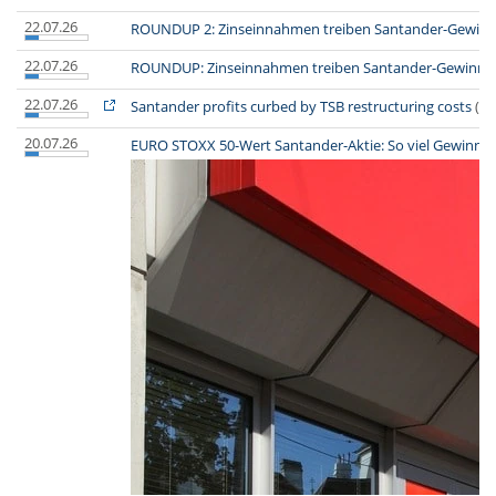
22.07.26
ROUNDUP 2: Zinseinnahmen treiben Santander-Gewinn - 
22.07.26
ROUNDUP: Zinseinnahmen treiben Santander-Gewinn - A
22.07.26
Santander profits curbed by TSB restructuring costs
(
Fi
20.07.26
EURO STOXX 50-Wert Santander-Aktie: So viel Gewinn hä