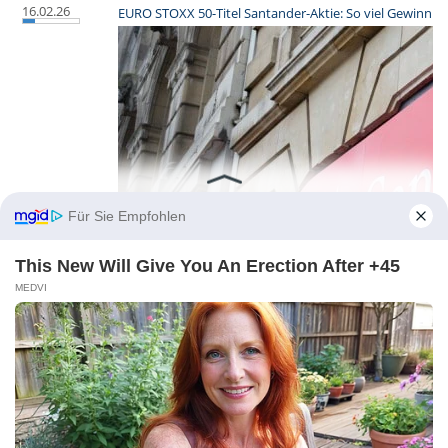
16.02.26
EURO STOXX 50-Titel Santander-Aktie: So viel Gewinn h
Für Sie Empfohlen
This New Will Give You An Erection After +45
MEDVI
Vor Jahren Santander-Aktien gekauft: So viel hätten Inv
10.02.26
How Santander took a $12bn gamble on cracking the 
09.02.26
EURO STOXX 50-Wert Santander-Aktie: So viel hätte eine