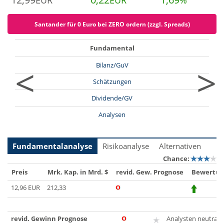
EUR
EUR
%
Santander für 0 Euro bei ZERO ordern (zzgl. Spreads)
Fundamental
<
>
Bilanz/GuV
Schätzungen
Dividende/GV
Analysen
Fundamentalanalyse
Risikoanalyse
Alternativen
Chance:
Preis
Mrk. Kap. in Mrd. $
revid. Gew. Prognose
Bewertun
12,96 EUR
212,33
revid. Gewinn Prognose
Analysten neutral, z