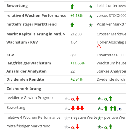
Bewertung
Leicht unterbewert
relative 4 Wochen Performance
+1,18%
versus STOXX600
mittelfristiger Markttrend
Positiver Markttre
Markt Kapitalisierung in Mrd. $
212,33
Grosser Marktwert
Wachstum / KGV
1,64
Hoher Abschlag zu
KGV
8,9
Erwartetes PE Für 
langfristiges Wachstum
+11,65%
Wachstum heute bis
Anzahl der Analysten
22
Starkes Analysteni
Dividenden Rendite
+2,94%
Dividende durch G
Zeichenerklärung
revidierte Gewinn Prognose
=
,
=
,
Bewertung
=
,
=
,
,
relative 4 Wochen Performance
= negative Werte
= positive Werte
mittelfristiger Markttrend
=
,
=
,