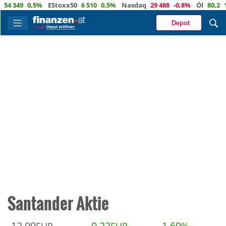
4 349
0,5%
EStoxx50
6 510
0,5%
Nasdaq
29 488
-0,8%
Öl
80,2
1,
Depot
Santander Aktie
12,99
0,22
1,69