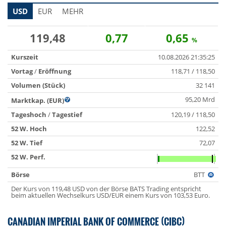
USD
EUR
MEHR
119,48
0,77
0,65
%
Kurszeit
10.08.2026 21:35:25
Vortag
/
Eröffnung
118,71 / 118,50
Volumen (Stück)
32 141
95,20 Mrd
Marktkap. (EUR)
Tageshoch
/
Tagestief
120,19 / 118,50
52 W. Hoch
122,52
52 W. Tief
72,07
52 W. Perf.
Börse
BTT
Der Kurs von 119,48 USD von der Börse BATS Trading entspricht
beim aktuellen Wechselkurs USD/EUR einem Kurs von 103,53 Euro.
CANADIAN IMPERIAL BANK OF COMMERCE (CIBC)