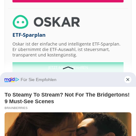
ETF-Sparplan
Oskar ist der einfache und intelligente ETF-Sparplan.
Er übernimmt die ETF-Auswahl, ist steuersmart,
transparent und kostengünstig.
JETZT MEHR ERFAHREN
Für Sie Empfohlen
To Steamy To Stream? Not For The Bridgertons!
9 Must-See Scenes
Aktien ATX
DAX
EuroStoxx 50
Dow Jones
NASDAQ 100
Nikkei 225
BRAINBERRIES
S&P 500
Weitere Aktien:
Asiainfo-Linkage
Keithley Instruments
Serono
Primedia
ABB
Kontakt
-
Impressum
-
Werbung
-
Barrierefreiheit