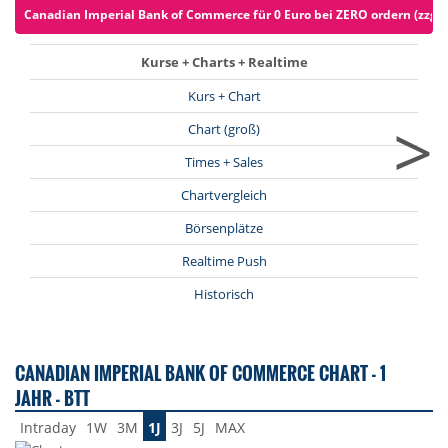
Canadian Imperial Bank of Commerce für 0 Euro bei ZERO ordern (zzgl.
Kurse + Charts + Realtime
Kurs + Chart
>
Chart (groß)
Times + Sales
Chartvergleich
Börsenplätze
Realtime Push
Historisch
CANADIAN IMPERIAL BANK OF COMMERCE CHART - 1
JAHR - BTT
Intraday
1W
3M
1J
3J
5J
MAX