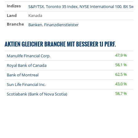
Indizes
S&P/TSX
,
Toronto 35 Index
,
NYSE International 100
,
BX Swis
Land
Kanada
Branche
Banken
,
Finanzdienstleister
AKTIEN GLEICHER BRANCHE MIT BESSERER 1J PERF.
47,9 %
Manulife Financial Corp.
58,1 %
Royal Bank of Canada
62,5 %
Bank of Montreal
43,0 %
Sun Life Financial Inc.
58,7 %
Scotiabank (Bank of Nova Scotia)