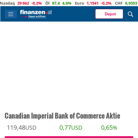
q
29 662
-0,2%
Öl
87,4
4,6%
Euro
1,1541
-0,2%
CHF
0,9353
0,2%
Depot
Canadian Imperial Bank of Commerce Aktie
119,48
0,77
0,65
USD
USD
%