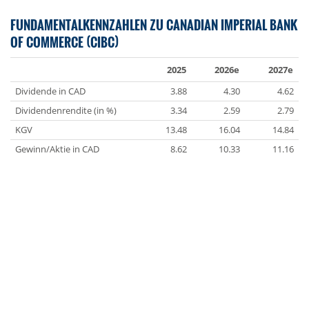
FUNDAMENTALKENNZAHLEN ZU CANADIAN IMPERIAL BANK
OF COMMERCE (CIBC)
2025
2026e
2027e
Dividende in CAD
3.88
4.30
4.62
Dividendenrendite (in %)
3.34
2.59
2.79
KGV
13.48
16.04
14.84
Gewinn/Aktie in CAD
8.62
10.33
11.16