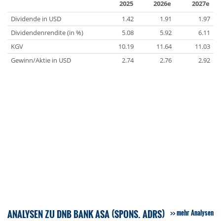
2025
2026e
2027e
Dividende in USD
1.42
1.91
1.97
Dividendenrendite (in %)
5.08
5.92
6.11
KGV
10.19
11.64
11.03
Gewinn/Aktie in USD
2.74
2.76
2.92
ANALYSEN ZU DNB BANK ASA (SPONS. ADRS)
mehr Analysen