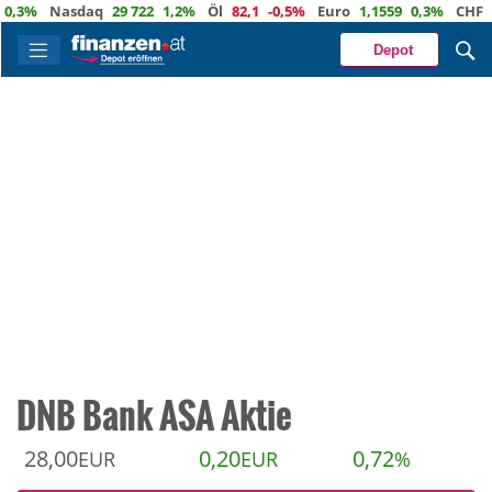
%
Nasdaq
29 722
1,2%
Öl
82,1
-0,5%
Euro
1,1559
0,3%
CHF
0,934
Depot
DNB Bank ASA Aktie
28,00
0,20
0,72
EUR
EUR
%