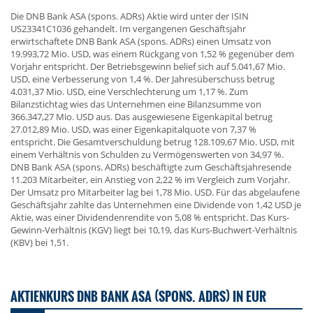
Die DNB Bank ASA (spons. ADRs) Aktie wird unter der ISIN
US23341C1036 gehandelt. Im vergangenen Geschäftsjahr
erwirtschaftete DNB Bank ASA (spons. ADRs) einen Umsatz von
19.993,72 Mio. USD, was einem Rückgang von 1,52 % gegenüber dem
Vorjahr entspricht. Der Betriebsgewinn belief sich auf 5.041,67 Mio.
USD, eine Verbesserung von 1,4 %. Der Jahresüberschuss betrug
4.031,37 Mio. USD, eine Verschlechterung um 1,17 %. Zum
Bilanzstichtag wies das Unternehmen eine Bilanzsumme von
366.347,27 Mio. USD aus. Das ausgewiesene Eigenkapital betrug
27.012,89 Mio. USD, was einer Eigenkapitalquote von 7,37 %
entspricht. Die Gesamtverschuldung betrug 128.109,67 Mio. USD, mit
einem Verhältnis von Schulden zu Vermögenswerten von 34,97 %.
DNB Bank ASA (spons. ADRs) beschäftigte zum Geschäftsjahresende
11.203 Mitarbeiter, ein Anstieg von 2,22 % im Vergleich zum Vorjahr.
Der Umsatz pro Mitarbeiter lag bei 1,78 Mio. USD. Für das abgelaufene
Geschäftsjahr zahlte das Unternehmen eine Dividende von 1,42 USD je
Aktie, was einer Dividendenrendite von 5,08 % entspricht. Das Kurs-
Gewinn-Verhältnis (KGV) liegt bei 10,19, das Kurs-Buchwert-Verhältnis
(KBV) bei 1,51.
AKTIENKURS DNB BANK ASA (SPONS. ADRS) IN EUR