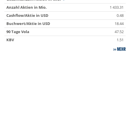
Anzahl Aktien in Mio.
1 433.31
Cashflow/Aktie in USD
0.48
Buchwert/Aktie in USD
18.44
90 Tage Vola
47.52
KBV
1.51
MEHR