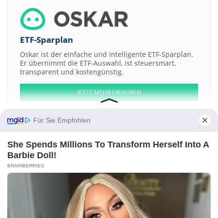
ETF-Sparplan
Oskar ist der einfache und intelligente ETF-Sparplan.
Er übernimmt die ETF-Auswahl, ist steuersmart,
transparent und kostengünstig.
JETZT MEHR ERFAHREN
Für Sie Empfohlen
She Spends Millions To Transform Herself Into A
Aktien ATX
DAX
EuroStoxx 50
Dow Jones
NASDAQ 100
Nikkei 225
Barbie Doll!
S&P 500
BRAINBERRIES
Weitere Aktien:
MCNEX
Hamlet Pharma AB Unit Cons of 2 Shs + 1 Wt TO3 +1 Wt TO4
Wellnex Life
Hapvida Participacoes e Investimentos
AIS Resources
Kontakt
-
Impressum
-
Werbung
-
Barrierefreiheit