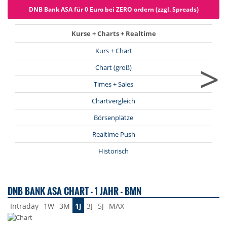
DNB Bank ASA für 0 Euro bei ZERO ordern (zzgl. Spreads)
Kurse + Charts + Realtime
Kurs + Chart
>
Chart (groß)
Times + Sales
Chartvergleich
Börsenplätze
Realtime Push
Historisch
DNB BANK ASA CHART - 1 JAHR - BMN
Intraday
1W
3M
1J
3J
5J
MAX