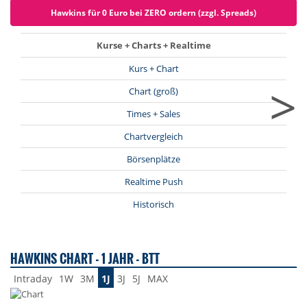
Hawkins für 0 Euro bei ZERO ordern (zzgl. Spreads)
Kurse + Charts + Realtime
Kurs + Chart
>
Chart (groß)
Times + Sales
Chartvergleich
Börsenplätze
Realtime Push
Historisch
HAWKINS CHART - 1 JAHR - BTT
Intraday
1W
3M
1J
3J
5J
MAX