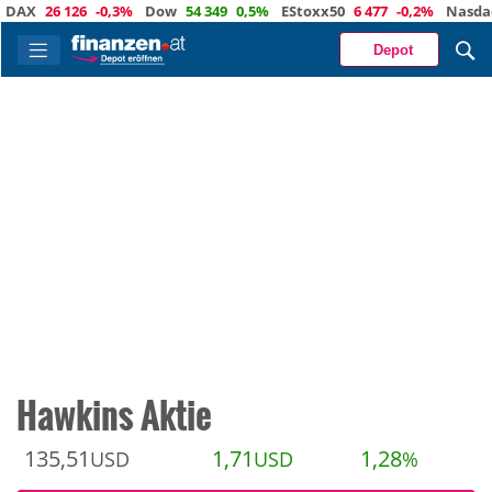
26 126
-0,3%
Dow
54 349
0,5%
EStoxx50
6 477
-0,2%
Nasdaq
29 
Depot
Hawkins Aktie
135,51
1,71
1,28
USD
USD
%