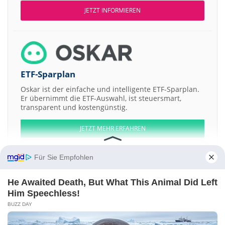
JETZT INFORMIEREN
ETF-Sparplan
Oskar ist der einfache und intelligente ETF-Sparplan.
Er übernimmt die ETF-Auswahl, ist steuersmart,
transparent und kostengünstig.
JETZT MEHR ERFAHREN
Für Sie Empfohlen
He Awaited Death, But What This Animal Did Left
Aktien ATX
DAX
EuroStoxx 50
Dow Jones
NASDAQ 100
Nikkei 225
Him Speechless!
S&P 500
BUZZ DAY
Weitere Aktien:
American Commerce Solutions
Hostworks Group LtdShs
Petards