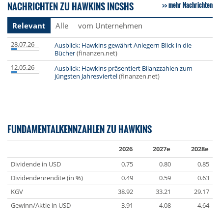
NACHRICHTEN ZU HAWKINS INCSHS
mehr Nachrichten
Relevant
Alle
vom Unternehmen
28.07.26
Ausblick: Hawkins gewährt Anlegern Blick in die
Bücher
(finanzen.net)
12.05.26
Ausblick: Hawkins präsentiert Bilanzzahlen zum
jüngsten Jahresviertel
(finanzen.net)
FUNDAMENTALKENNZAHLEN ZU HAWKINS
2026
2027e
2028e
Dividende in USD
0.75
0.80
0.85
Dividendenrendite (in %)
0.49
0.59
0.63
KGV
38.92
33.21
29.17
Gewinn/Aktie in USD
3.91
4.08
4.64