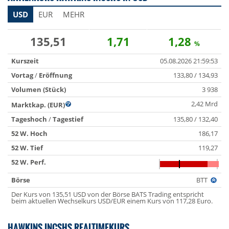
USD
EUR
MEHR
135,51
1,71
1,28
%
Kurszeit
05.08.2026 21:59:53
Vortag
/
Eröffnung
133,80 / 134,93
Volumen (Stück)
3 938
2,42 Mrd
Marktkap. (EUR)
Tageshoch
/
Tagestief
135,80 / 132,40
52 W. Hoch
186,17
52 W. Tief
119,27
52 W. Perf.
Börse
BTT
Der Kurs von 135,51 USD von der Börse BATS Trading entspricht
beim aktuellen Wechselkurs USD/EUR einem Kurs von 117,28 Euro.
HAWKINS INCSHS REALTIMEKURS