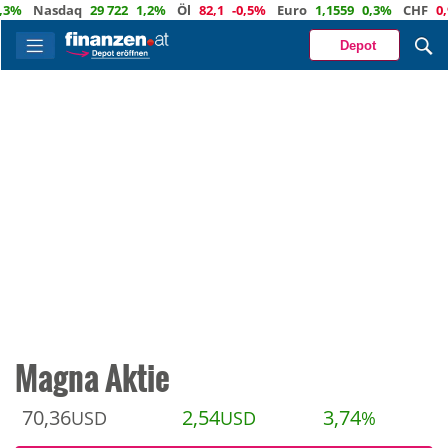
Nasdaq
29 722
1,2%
Öl
82,1
-0,5%
Euro
1,1559
0,3%
CHF
0,9344
Depot
Magna Aktie
70,36
2,54
3,74
USD
USD
%