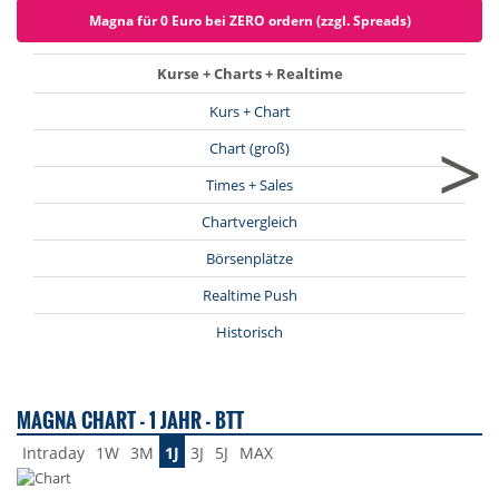
Magna für 0 Euro bei ZERO ordern (zzgl. Spreads)
Kurse + Charts + Realtime
Kurs + Chart
>
Chart (groß)
Times + Sales
Chartvergleich
Börsenplätze
Realtime Push
Historisch
MAGNA CHART - 1 JAHR - BTT
Intraday
1W
3M
1J
3J
5J
MAX