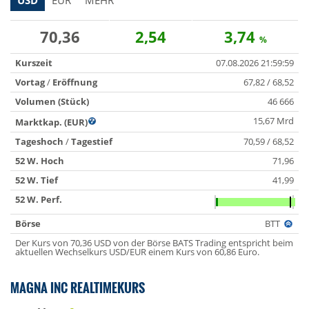
USD
EUR
MEHR
70,36
2,54
3,74
%
Kurszeit
07.08.2026 21:59:59
Vortag
/
Eröffnung
67,82 / 68,52
Volumen (Stück)
46 666
15,67 Mrd
Marktkap. (EUR)
Tageshoch
/
Tagestief
70,59 / 68,52
52 W. Hoch
71,96
52 W. Tief
41,99
52 W. Perf.
Börse
BTT
Der Kurs von 70,36 USD von der Börse BATS Trading entspricht beim
aktuellen Wechselkurs USD/EUR einem Kurs von 60,86 Euro.
MAGNA INC REALTIMEKURS