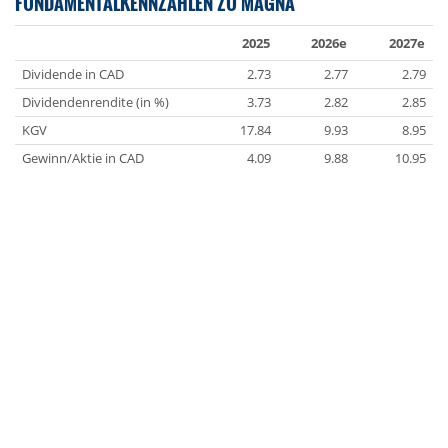
FUNDAMENTALKENNZAHLEN ZU MAGNA
2025
2026e
2027e
Dividende in CAD
2.73
2.77
2.79
Dividendenrendite (in %)
3.73
2.82
2.85
KGV
17.84
9.93
8.95
Gewinn/Aktie in CAD
4.09
9.88
10.95