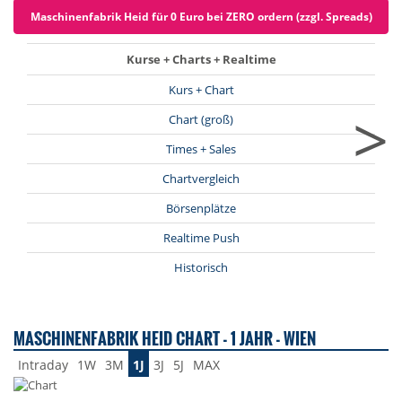
Maschinenfabrik Heid für 0 Euro bei ZERO ordern (zzgl. Spreads)
Kurse + Charts + Realtime
Kurs + Chart
>
Chart (groß)
Times + Sales
Chartvergleich
Börsenplätze
Realtime Push
Historisch
MASCHINENFABRIK HEID CHART - 1 JAHR - WIEN
Intraday
1W
3M
1J
3J
5J
MAX