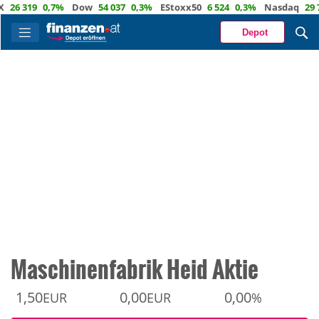
6 319
0,7%
Dow
54 037
0,3%
EStoxx50
6 524
0,3%
Nasdaq
29 722
Depot
Maschinenfabrik Heid Aktie
1,50
0,00
0,00
EUR
EUR
%