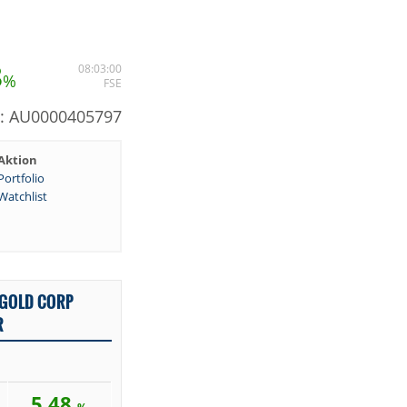
8
08:03:00
%
FSE
N: AU0000405797
Aktion
Portfolio
Watchlist
 GOLD CORP
R
5,48