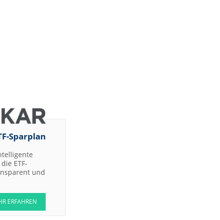
TF-Sparplan
ntelligente
die ETF-
ransparent und
HR ERFAHREN