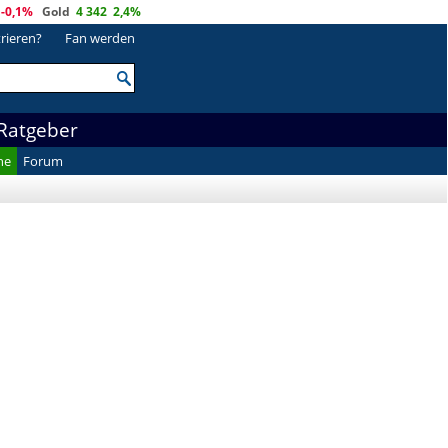
-0,1%
Gold
4 342
2,4%
trieren?
Fan werden
Ratgeber
he
Forum