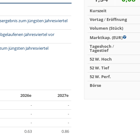
Kurszeit
Vortag
/
Eröffnung
ergebnis zum jüngsten Jahresviertel
Volumen (Stück)
bgelaufenen Jahresviertel vor
Marktkap. (EUR)
Tageshoch
/
zum jüngsten Jahresviertel
Tagestief
52 W. Hoch
52 W. Tief
52 W. Perf.
Börse
2026e
2027e
-
-
-
-
-
-
0.63
0.86