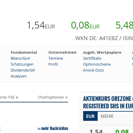
1,54
0,08
5,4
EUR
EUR
WKN DE: A41EBZ / ISI
Fundamental
Unternehmen
zugeh. Wertpapiere
Bilanz/GuV
Termine
Zertifikate
Schätzungen
Profil
Optionsscheine
Dividende/GV
Knock-Outs
Analysen
örse: FSE ∨
Chartoptionen ∨
AKTIENKURS OREZONE
REGISTERED SHS IN EU
EUR
MEHR
S
mehr Nachrichten
1,54
0,08