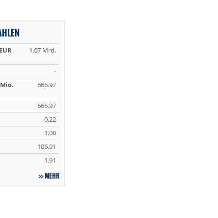
AHLEN
 EUR
1.07 Mrd.
-
Mio.
666.97
666.97
0.22
1.00
106.91
1.91
MEHR