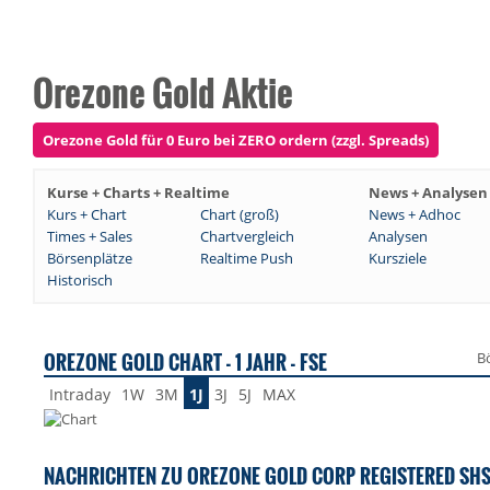
Orezone Gold Aktie
Orezone Gold für 0 Euro bei ZERO ordern (zzgl. Spreads)
Kurse + Charts + Realtime
News + Analysen
Kurs + Chart
Chart (groß)
News + Adhoc
Times + Sales
Chartvergleich
Analysen
Börsenplätze
Realtime Push
Kursziele
Historisch
OREZONE GOLD CHART - 1 JAHR - FSE
B
Intraday
1W
3M
1J
3J
5J
MAX
NACHRICHTEN ZU OREZONE GOLD CORP REGISTERED SH