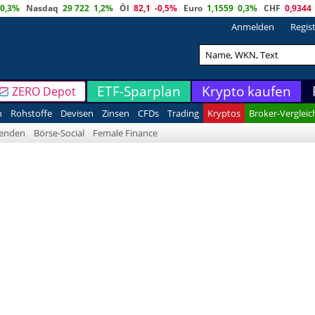
0,3%
Nasdaq
29 722
1,2%
Öl
82,1
-0,5%
Euro
1,1559
0,3%
CHF
0,9344
Anmelden
Regis
ETF-Sparplan
Krypto kaufen
ZERO Depot
n
Rohstoffe
Devisen
Zinsen
CFDs
Trading
Kryptos
Broker-Vergleic
denden
Börse-Social
Female Finance