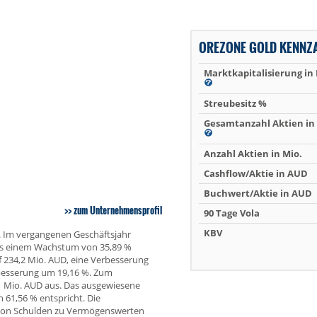
OREZONE GOLD KENNZ
Marktkapitalisierung in
Streubesitz %
Gesamtanzahl Aktien in 
Anzahl Aktien in Mio.
Cashflow/Aktie in AUD
Buchwert/Aktie in AUD
zum Unternehmensprofil
90 Tage Vola
KBV
. Im vergangenen Geschäftsjahr
was einem Wachstum von 35,89 %
f 234,2 Mio. AUD, eine Verbesserung
rbesserung um 19,16 %. Zum
1 Mio. AUD aus. Das ausgewiesene
 61,56 % entspricht. Die
 von Schulden zu Vermögenswerten