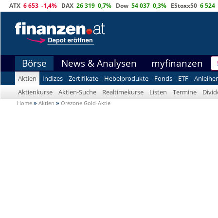
ATX
6 653
-1,4%
DAX
26 319
0,7%
Dow
54 037
0,3%
EStoxx50
6 524
Börse
News & Analysen
myfinanzen
Aktien
Indizes
Zertifikate
Hebelprodukte
Fonds
ETF
Anleihe
Aktienkurse
Aktien-Suche
Realtimekurse
Listen
Termine
Divi
Home
»
Aktien
»
Orezone Gold-Aktie