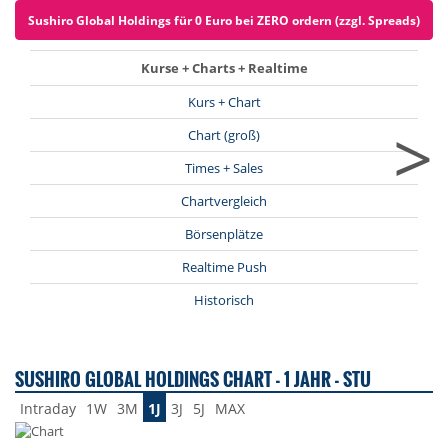
Sushiro Global Holdings für 0 Euro bei ZERO ordern (zzgl. Spreads)
Kurse + Charts + Realtime
Kurs + Chart
>
Chart (groß)
Times + Sales
Chartvergleich
Börsenplätze
Realtime Push
Historisch
SUSHIRO GLOBAL HOLDINGS CHART - 1 JAHR - STU
Intraday
1W
3M
1J
3J
5J
MAX