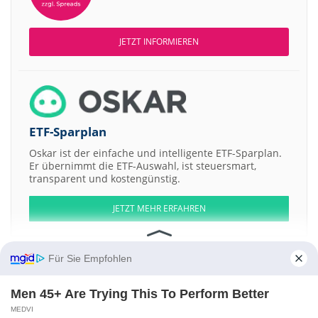
JETZT INFORMIEREN
ETF-Sparplan
Oskar ist der einfache und intelligente ETF-Sparplan.
Er übernimmt die ETF-Auswahl, ist steuersmart,
transparent und kostengünstig.
JETZT MEHR ERFAHREN
Für Sie Empfohlen
Men 45+ Are Trying This To Perform Better
Aktien ATX
DAX
EuroStoxx 50
Dow Jones
NASDAQ 100
Nikkei 225
S&P 500
MEDVI