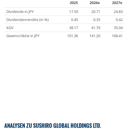
2025
2026e
2027e
Dividende in JPY
17.50
20.71
24.83
Dividendenrendite (in %)
0.45
0.35
0.42
KGV
38.17
41.79
35.04
Gewinn/Aktie in JPY
101.36
141.20
168.41
ANALYSEN ZU SUSHIRO GLOBAL HOLDINGS LTD.