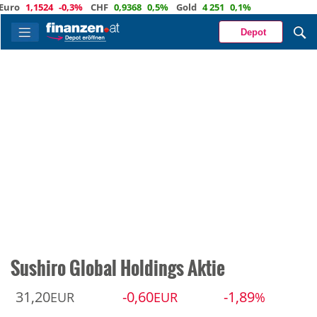
1,1524
-0,3%
CHF
0,9368
0,5%
Gold
4 251
0,1%
Depot
Sushiro Global Holdings Aktie
31,20
-0,60
-1,89
EUR
EUR
%