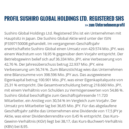
PROFIL SUSHIRO GLOBAL HOLDINGS LTD. REGISTERED SHS
zum Unternehmensprofil
Sushiro Global Holdings Ltd. Registered Shs ist ein Unternehmen mit
Hauptsitz in Japan. Die Sushiro Global Aktie wird unter der ISIN
JP3397150008 gehandelt. Im vergangenen Geschäftsjahr
erwirtschaftete Sushiro Global einen Umsatz von 429.574 Mio. JPY, was
einem Wachstum von 18,95 % gegenüber dem Vorjahr entspricht. Der
Betriebsgewinn belief sich auf 36.334 Mio. JPY, eine Verbesserung von
42,76 %. Der Jahresüberschuss betrug 22.937 Mio. JPY, eine
Verbesserung um 56,74 %. Zum Bilanzstichtag wies das Unternehmen
eine Bilanzsumme von 398.596 Mio. JPY aus. Das ausgewiesene
Eigenkapital betrug 100.901 Mio. JPY, was einer Eigenkapitalquote von
25,31 % entspricht. Die Gesamtverschuldung betrug 218.660 Mio. JPY,
mit einem Verhältnis von Schulden zu Vermögenswerten von 54,86 %.
Sushiro Global beschäftigte zum Geschäftsjahresende 11.720
Mitarbeiter, ein Anstieg von 30,54 % im Vergleich zum Vorjahr. Der
Umsatz pro Mitarbeiter lag bei 36,65 Mio. JPY. Für das abgelaufene
Geschäftsjahr zahlte das Unternehmen eine Dividende von 17,5 JPY je
Aktie, was einer Dividendenrendite von 0,45 % entspricht. Das Kurs-
Gewinn-Verhältnis (KGV) liegt bei 38,17, das Kurs-Buchwert-Verhältnis
(KBV) bei 8,95.